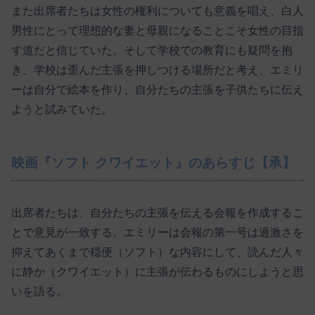
また出席者たちは女性の権利についても意義を唱え、白人
男性にとって理想的な妻と母親になることこそ女性の目指
す道だと信じていた。そして学校での教育にも疑問を抱
き、学校は歪んだ主張を押しつける場所だと考え、エミリ
ーは自分で絵本を作り、自分たちの主張を子供たちに伝え
ようと試みていた。
映画『ソフト クワイエット』のあらすじ【承】
出席者たちは、自分たちの主張を伝える会報を作成するこ
とで意見が一致する。エミリーは会報の第一号は過激さを
抑えてあくまで穏便（ソフト）な内容にして、読んだ人々
に静か（クワイエット）に主張が伝わるものにしようと思
いを語る。