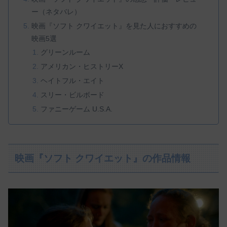
ー（ネタバレ）
映画『ソフト クワイエット』を見た人におすすめの
映画5選
グリーンルーム
アメリカン・ヒストリーX
ヘイトフル・エイト
スリー・ビルボード
ファニーゲーム U.S.A.
映画『ソフト クワイエット』の作品情報