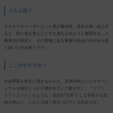
どんな話？
ネオナチのリーダーだった男が服役後、過去を悔い改心す
るも、同じ道を進もうとする弟を止めようと奮闘する。人
種差別の現実と、その背後にある家族や社会のゆがみを鋭
く描いた社会派ドラマ。
ここがおすすめ！
社会問題を骨太に描きながらも、兄弟の絆というエモーシ
ョナルな軸がしっかり描かれていて観やすい。『ソフト
クワイエット』のように、差別が“日常”として存在する恐
怖を静かに、しかし力強く突きつけてくる作品です。