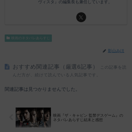
ヴィスタ』の編集長も兼任しています。
映画のネタバレあらすじ
影山みほ
おすすめ関連記事（厳選6記事）
この記事を読
んだ方が、続けて読んでいる人気記事です。
関連記事は見つかりませんでした。
映画『ザ・キャビン 監禁デスゲーム』の
ネタバレあらすじ結末と感想