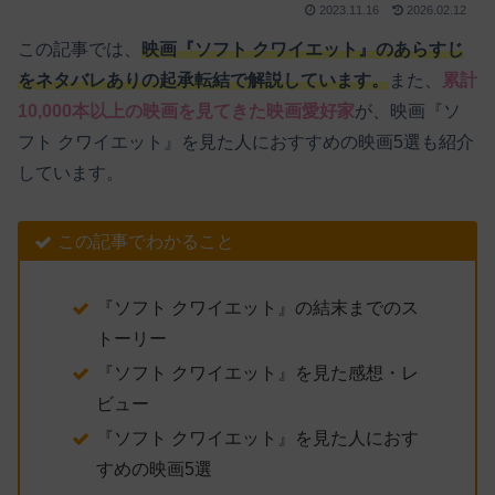
2023.11.16
2026.02.12
この記事では、
映画『ソフト クワイエット』のあらすじ
をネタバレありの起承転結で解説しています。
また、
累計
10,000本以上の映画を見てきた映画愛好家
が、映画『ソ
フト クワイエット』を見た人におすすめの映画5選も紹介
しています。
この記事でわかること
『ソフト クワイエット』の結末までのス
トーリー
『ソフト クワイエット』を見た感想・レ
ビュー
『ソフト クワイエット』を見た人におす
すめの映画5選