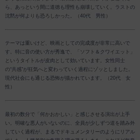
ら、あっという間に道徳も理性も崩壊していく。ラストの
沈黙が何よりも恐ろしかった。（40代 男性）
テーマは重いけど、映画としての完成度が非常に高いで
す。特に音の使い方が秀逸で、「ソフト＆クワイエット」
というタイトルが皮肉として効いています。女性同士
の“共感”が狂気へと変わっていく過程にゾッとしました。
現代社会にも通じる恐怖が描かれています。（20代 女
性）
最初の数分で「何かおかしい」と感じさせる演出が上手
い。明確な悪人がいないのに、全員が少しずつ道を踏み外
していく過程が、まるでドキュメンタリーのようにリアル