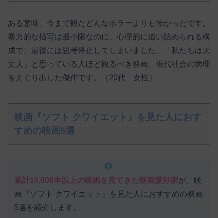
ある意味、今まで観たどんなホラーよりも怖かったです。
暴力的な描写は最小限なのに、心理的に追い詰められる構
成で、最後には思考停止してしまいました。「私たちは大
丈夫」と思っている人ほど観るべき映画。現代社会の病理
をえぐり出した傑作です。（20代 女性）
映画『ソフト クワイエット』を見た人におす
すめの映画5選
累計10,000本以上の映画を見てきた映画愛好家
が、映
画『ソフト クワイエット』を見た人におすすめの映画
5選を紹介します。