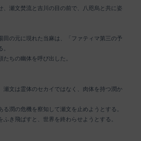
せ、瀬文焚流と吉川の目の前で、八咫烏と共に姿
湯田の元に現れた当麻は、「ファティマ第三の予
る。
類たちの幽体を呼び出した。
。
、瀬文は霊体のセカイではなく、肉体を持つ潤か
ある潤の危機を察知して瀬文を止めようとする。
をふき飛ばすと、世界を終わらせようとする。