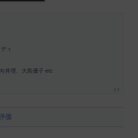
メディ
井理、大島優子 etc
 評価