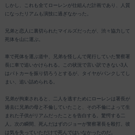
しかし、これも全てローレンが仕組んだ計画であり、人質
になったリアムも演技に過ぎなかった。
兄弟と恋人に裏切られたマイルズだったが、渋々協力して
死体を山に運ぶ。
車で死体を運ぶ道中、兄弟を怪しんで尾行していた警察署
長に車で追いかけられる。この状況で言い訳できない3人
はパトカーを振り切ろうとするが、タイヤがパンクしてし
まい、追い詰められる。
兄弟が拘束されると、二人を逃すためにローレンは署長が
過去に兄弟の母と不倫していたこと、その不倫によって生
まれた子供がリアムだったことを告白する。驚愕する二
人。次の瞬間、死んだはずのジョーが警察署長を殴打。彼
は気を失っていただけで死んではいなかったのだ。