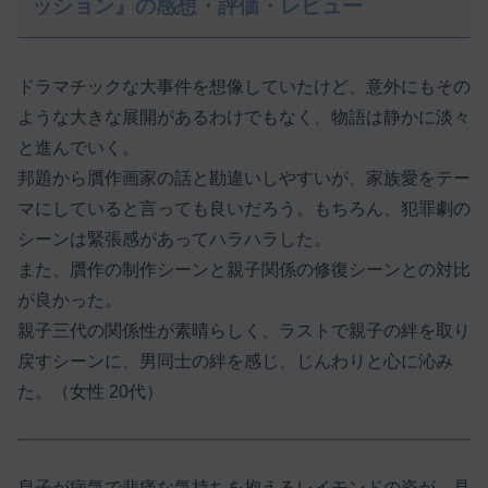
ッション』の感想・評価・レビュー
ドラマチックな大事件を想像していたけど、意外にもその
ような大きな展開があるわけでもなく、物語は静かに淡々
と進んでいく。
邦題から贋作画家の話と勘違いしやすいが、家族愛をテー
マにしていると言っても良いだろう。もちろん、犯罪劇の
シーンは緊張感があってハラハラした。
また、贋作の制作シーンと親子関係の修復シーンとの対比
が良かった。
親子三代の関係性が素晴らしく、ラストで親子の絆を取り
戻すシーンに、男同士の絆を感じ、じんわりと心に沁み
た。（女性 20代）
息子が病気で悲痛な気持ちを抱えるレイモンドの姿が、見