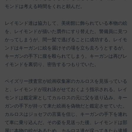
モンドは考える時間をくれと頼んだ。
レイモンド達は協力して、美術館に飾られている本物の絵
を、レイモンドが描いた贋作にすり替えた。警備員に見つ
かってしまうが、間一髪で逃げることに成功する。レイモ
ンドはキーガンに絵を届けその場を立ち去ろうとするが、
キーガンの手下に腹を殴られてしまう。キーガンは再びレ
イモンドを裏切り、密告するつもりでいた。
ペイズリー捜査官が絵画収集家のカルロスを見張っている
と、レイモンドが現れ泳がせておくよう指示される。レイ
モンドは鑑定家としてカルロスの元に父を送り込み、キー
ガンの手下が持って来た絵画を偽物だと鑑定させていた。
カルロスはジョセフの言葉を信じ、キーガンの手下を連れ
て車に乗り込んだ。その姿を見送った後、レイモンドは部
屋に本物の絵があるため、カルロス達が戻ってきたら逮捕