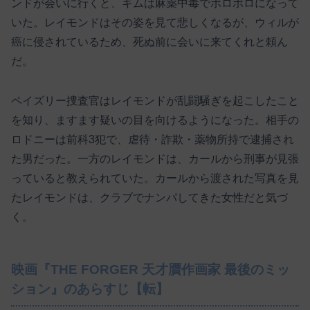
ンドが会いに行くと、キムは麻薬中毒でボロボロになって
いた。レイモンドはその姿を見て悲しくなるが、ウィルが
癌に侵されているため、死ぬ前に会いに来てくれと頼ん
だ。
ペイズリー捜査官はレイモンドが乱闘騒ぎを起こしたこと
を知り、ますます疑いの目を向けるようになった。相手の
ロドニーは前科3犯で、虐待・詐欺・薬物所持で逮捕され
た男だった。一方のレイモンドは、カールから刑事が見張
っていると教えられていた。カールから渡された写真を見
たレイモンドは、クラブでナンパしてきた女性だと気づ
く。
映画『THE FORGER 天才贋作画家 最後のミッ
ション』のあらすじ【転】