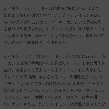
レイモンド・J・カッターは刑務所に収監された囚人で、
出所まで後10か月の辛抱だった。だが、レイモンドはそ
の10か月を待つことができず、キーガンという悪党の手
を借りて刑務所を出た。レイモンドは家に帰り息子のウィ
ルと再会するが、本当のことは言わなかった。仮釈放の申
請が通ったと嘘を吐き、誤魔化した。
レイモンドはクラブにいる、キーガンに会いに行った。キ
ーガンは出所の手助けをした見返りとして、モネの贋作を
描き、本物とすり替えてくるようレイモンドに命令した。
モネの絵が美術館に展示されるのは、3週間後だった。レ
イモンドは3週間で描くのは無理だと訴えるが、キーガン
は聞き入れてくれなかった。レイモンドがクラブから出よ
うとしていると、女性（ペイズリー捜査官）に声を掛けら
れ、ナンパされる。だが、レイモンドは女性と遊ぶような