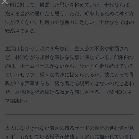
た町に対して、鬱屈した思いを抱えていた。十代ならば、
抱える当然の思いだと思う。ただ、町を出るために稼ぐ方
法が良くない。理解力や想像力に乏しい、十代ならではの
安易さである。
主演は若かりし頃の永島敏行。主人公の不安や鬱屈さな
ど、朴訥ながら複雑な演技を見事に演じている。印象的な
のは、ホームベースがないから、ひたすら走り続けている
というセリフ。様々な意味に捉えられるが、彼にとって母
親がいる実家すらも、落ち着ける場所ではないのだと思わ
せ、居場所を求め続ける寂寥を感じさせる。（MIHOシネ
マ編集部）
大人になりきれない若さの残るサードの自分の進む道が見
えず、もがいている様子が物凄くリアルに描かれていまし