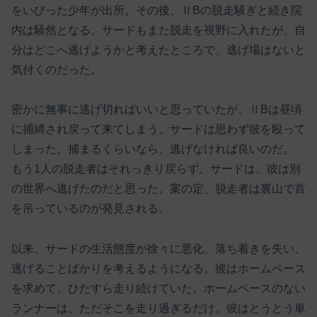
をいびった少年が出所。その後、ⅡBの脱走騒ぎと続き院
内は騒然となる。サードもまた脱走を視野に入れたが、自
分はどこへ逃げようかと考えたところで、逃げ場はないと
気付くのだった。
密かに無事に逃げ切ればいいと思っていたが、ⅡBは昼頃
に捕縛され戻って来てしまう。サードは思わず彼を殴って
しまった。捕まるくらいなら、逃げなければ良いのだ。
もう1人の脱走者はそれっきり戻らず。サードは、彼は別
の世界へ逃げたのだと思った。案の定、脱走者は裏山で首
を吊っているのが発見される。
以来、サードの生活態度が徐々に悪化。落ち着きを失い、
逃げることばかりを考えるようになる。彼はホームベース
を求めて、ひたすら走り続けていた。ホームベースのない
ランナーは、ただそこを走り過ぎるだけ。彼はとうとう単