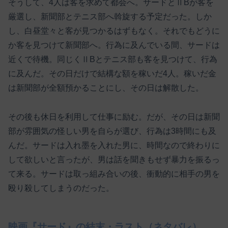
そうして、4人は客を求めて都会へ。サードとⅡBが客を
厳選し、新聞部とテニス部へ斡旋する予定だった。しか
し、白昼堂々と客が見つかるはずもなく。それでもどうに
か客を見つけて新聞部へ。行為に及んでいる間、サードは
近くで待機。同じくⅡBとテニス部も客を見つけて、行為
に及んだ。その日だけで結構な額を稼いだ4人。稼いだ金
は新聞部が全額預かることにし、その日は解散した。
その後も休日を利用して仕事に励む。だが、その日は新聞
部が雰囲気の怪しい男を自らが選び、行為は3時間にも及
んだ。サードは入れ墨を入れた男に、時間なので終わりに
して欲しいと言ったが、男は話を聞きもせず暴力を振るっ
て来る。サードは取っ組み合いの後、衝動的に相手の男を
殴り殺してしまうのだった。
映画『サード』の結末・ラスト（ネタバレ）