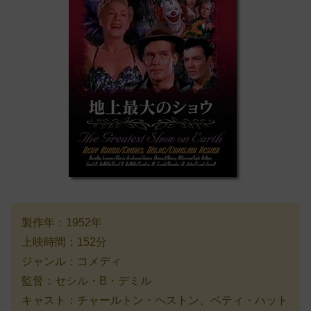
製作年：1952年
上映時間：152分
ジャンル：コメディ
監督：セシル・B・デミル
キャスト：チャールトン・ヘストン、ベティ・ハット