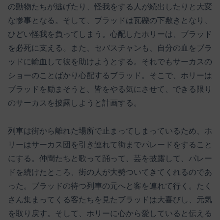
の動物たちが逃げたり、怪我をする人が続出したりと大変
な惨事となる。そして、ブラッドは瓦礫の下敷きとなり、
ひどい怪我を負ってしまう。心配したホリーは、ブラッド
を必死に支える。また、セバスチャンも、自分の血をブラ
ッドに輸血して彼を助けようとする。それでもサーカスの
ショーのことばかり心配するブラッド。そこで、ホリーは
ブラッドを励まそうと、皆をやる気にさせて、できる限り
のサーカスを披露しようと計画する。
列車は街から離れた場所で止まってしまっているため、ホ
リーはサーカス団を引き連れて街までパレードをすること
にする。仲間たちと歌って踊って、芸を披露して、パレー
ドを続けたところ、街の人が大勢ついてきてくれるのであ
った。ブラッドの待つ列車の元へと客を連れて行く。たく
さん集まってくる客たちを見たブラッドは大喜びし、元気
を取り戻す。そして、ホリーに心から愛していると伝える