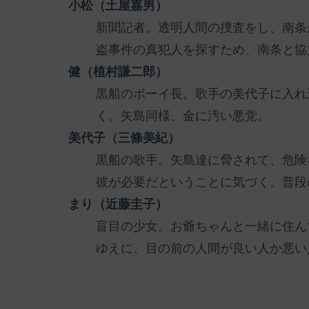
小松（土屋嘉男）
新聞記者。透明人間の捜査をし、南条
盗事件の真犯人を探すため、南条と協
健（植村謙二郎）
黒船のボーイ長。歌手の美代子に入れ
く。矢島同様、金に汚い悪党。
美代子（三條美紀）
黒船の歌手。矢島達に脅されて、危険
彼が必要だということに気づく。普段
まり（近藤圭子）
盲目の少女。お爺ちゃんと一緒に住ん
ゆえに、目の前の人間が良い人か悪い