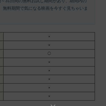
間～31日間の無料お試し期間があり、期間内の
。
無料期間で気になる映画を今すぐ見ちゃいま
×
×
◯
×
×
×
×
×