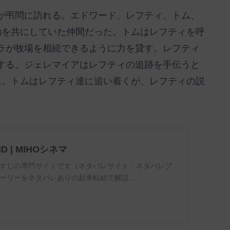
が弔問に訪れる。エドワード、レフティ、トム、
動を共にしていた仲間だった。トムはレフティを呼
ラが牧場を相続できるように力を貸す。レフティ
する。ジェレマイアはレフティの追跡を手伝うと
る。トムはレフティ達に追い着くが、レフティの説
ND | MIHOシネマ
すじの専門サイトです（ネタバレサイト・ネタバレブ
ーリーをネタバレありの起承転結で解説...