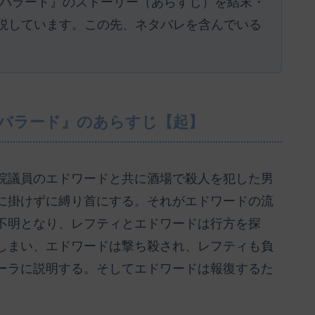
のバラード』のストーリー（あらすじ）を結末・
説しています。この先、ネタバレを含んでいる
のバラード』のあらすじ【起】
院議員のエドワードと共に酒場で殺人を犯した男
に掛けずに縛り首にする。それがエドワードの流
不明となり、レフティとエドワードは行方を探
しまい、エドワードは撃ち殺され、レフティも負
ーラに説明する。そしてエドワードは報復するた