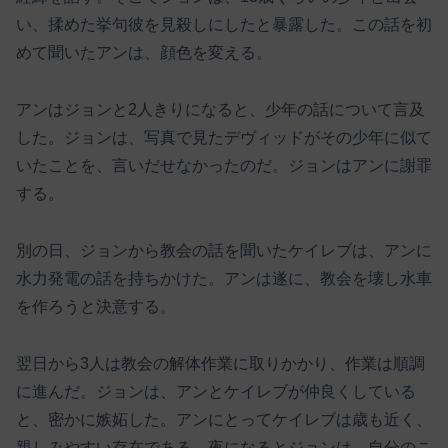
い、揉めた挙句彼を見殺しにしたと暴露した。この話を初
めて聞いたアンは、顔色を変える。
アンはジョンと2人きりになると、少年の話について言及
した。ジョンは、写真で見たデヴィッドがその少年に似て
いたことを、言いだせなかったのだ。ジョンはアンに謝罪
する。
別の日、ジョンから教会の話を聞いたケイレブは、アンに
水力発電の話を持ちかけた。アンは遂に、教会を壊し水車
を作ろうと決意する。
翌日から3人は教会の解体作業に取りかかり、作業は順調
に進んだ。ジョンは、アンとケイレブが仲良くしている
と、密かに嫉妬した。アンにとってケイレブは歳も近く、
親しみやすい存在である。夜になるとジョンは、自分のこ