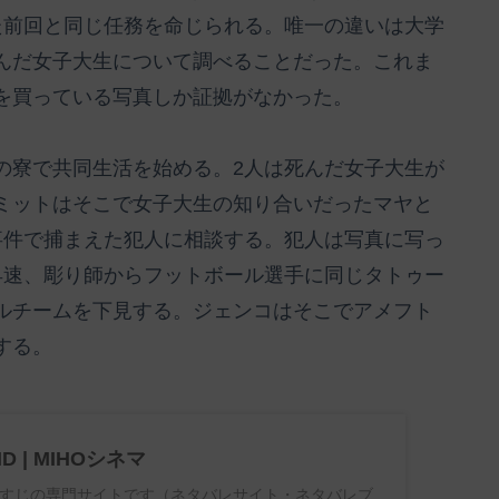
た前回と同じ任務を命じられる。唯一の違いは大学
んだ女子大生について調べることだった。これま
を買っている写真しか証拠がなかった。
の寮で共同生活を始める。2人は死んだ女子大生が
ミットはそこで女子大生の知り合いだったマヤと
事件で捕まえた犯人に相談する。犯人は写真に写っ
早速、彫り師からフットボール選手に同じタトゥー
ルチームを下見する。ジェンコはそこでアメフト
する。
ND | MIHOシネマ
すじの専門サイトです（ネタバレサイト・ネタバレブ