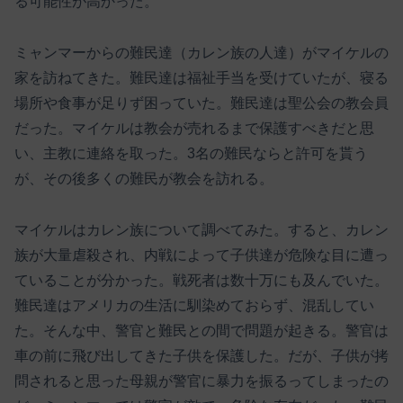
る可能性が高かった。
ミャンマーからの難民達（カレン族の人達）がマイケルの
家を訪ねてきた。難民達は福祉手当を受けていたが、寝る
場所や食事が足りず困っていた。難民達は聖公会の教会員
だった。マイケルは教会が売れるまで保護すべきだと思
い、主教に連絡を取った。3名の難民ならと許可を貰う
が、その後多くの難民が教会を訪れる。
マイケルはカレン族について調べてみた。すると、カレン
族が大量虐殺され、内戦によって子供達が危険な目に遭っ
ていることが分かった。戦死者は数十万にも及んでいた。
難民達はアメリカの生活に馴染めておらず、混乱してい
た。そんな中、警官と難民との間で問題が起きる。警官は
車の前に飛び出してきた子供を保護した。だが、子供が拷
問されると思った母親が警官に暴力を振るってしまったの