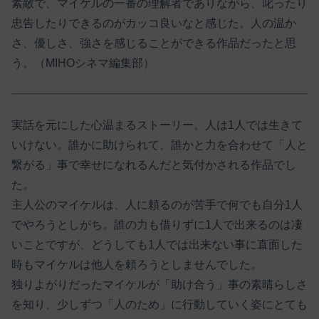
素敵で、マイケルの一番の理解者でありながら、叱ったり
忠告したりできるのがカッコ良いなと感じた。人の温か
さ、優しさ、強さを感じることができる作品だったと思
う。（MIHOシネマ編集部）
実話を元にした心温まるストーリー。人は1人では生きて
いけない。誰かに助けられて、誰かと力を合わせて「人と
繋がる」事で幸せになれるんだと気付かされる作品でし
た。
主人公のマイケルは、人に頼るのが苦手で何でも自分1人
でやろうとしがち。誰の力も借りずに1人で出来るのは凄
いことですが、どうしても1人では出来ない事に直面した
時もマイケルは他人を頼ろうとしませんでした。
独りよがりだったマイケルが「助け合う」事の素晴らしさ
を知り、少しずつ「人のため」に行動していく姿にとても