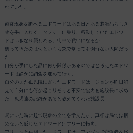
れていた。
超常現象を調べるエドワードはある日とある装飾品らしき
物を手に入れる。タクシーに乗り、移動していたエドワー
ドはいきなり襲われる。街中で戦いになるが、
襲ってきたのは何といくら銃で撃っても倒れない人間だっ
た。
自分が手にした品に何か関係があるのではと考えたエドワ
ードは静かに調査を進めて行く。
自分の居た孤児院に寄ったエドワードは、ジョンが昨日消
えて自分にも何か起こりそうと不安で協力を施設長に求め
た。孤児達の記録があると教えてくれた施設長。
局にいた時に超常現象の全てを学んだが、真相は局では掴
めないと感じたエドワードはフリーに転向。
アリーンと再開したエドワードは、アマゾンで密猟者を尾