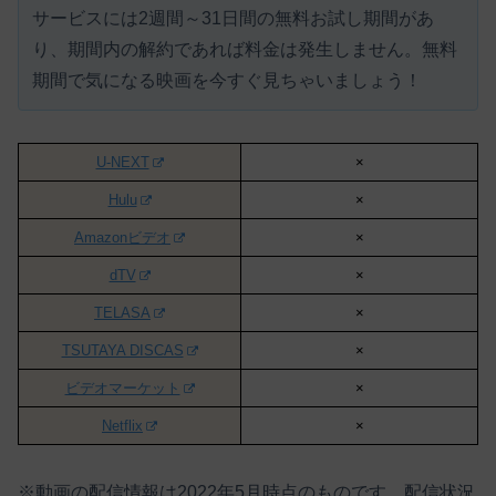
サービスには
2週間～31日間の無料お試し期間があ
り、期間内の解約であれば料金は発生しません。
無料
期間で気になる映画を今すぐ見ちゃいましょう！
U-NEXT
×
Hulu
×
Amazonビデオ
×
dTV
×
TELASA
×
TSUTAYA DISCAS
×
ビデオマーケット
×
Netflix
×
※動画の配信情報は2022年5月時点のものです。配信状況