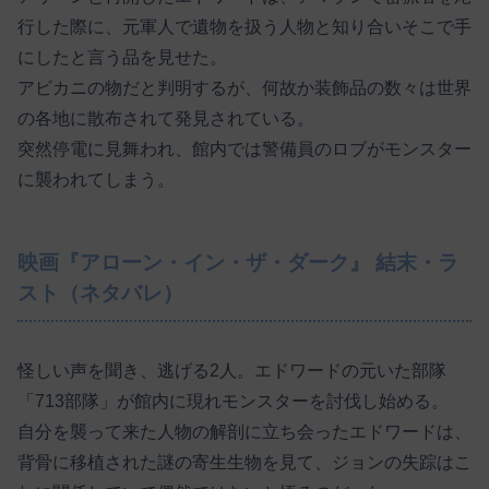
行した際に、元軍人で遺物を扱う人物と知り合いそこで手
にしたと言う品を見せた。
アビカニの物だと判明するが、何故か装飾品の数々は世界
の各地に散布されて発見されている。
突然停電に見舞われ、館内では警備員のロブがモンスター
に襲われてしまう。
映画『アローン・イン・ザ・ダーク』 結末・ラ
スト（ネタバレ）
怪しい声を聞き、逃げる2人。エドワードの元いた部隊
「713部隊」が館内に現れモンスターを討伐し始める。
自分を襲って来た人物の解剖に立ち会ったエドワードは、
背骨に移植された謎の寄生生物を見て、ジョンの失踪はこ