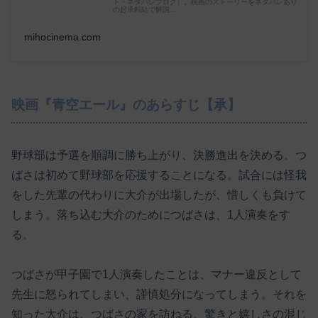
ト・ネタバレブログ）。映画のストーリーをネタバレあり
の起承転結で解説...
mihocinema.com
映画『青空エール』のあらすじ【承】
野球部は予選を順調に勝ち上がり、決勝進出を決める。つ
ばさは初めて野球部を応援することになる。試合には怪我
をした先輩の代わりに大介が出場したが、惜しくも負けて
しまう。落ち込む大介のためにつばさは、1人演奏をす
る。
つばさが甲子園で1人演奏したことは、マナー違反として
先生に怒られてしまい、謹慎処分になってしまう。それを
知った大介は、つばさの家を訪ねる。驚きと嬉しさの混じ