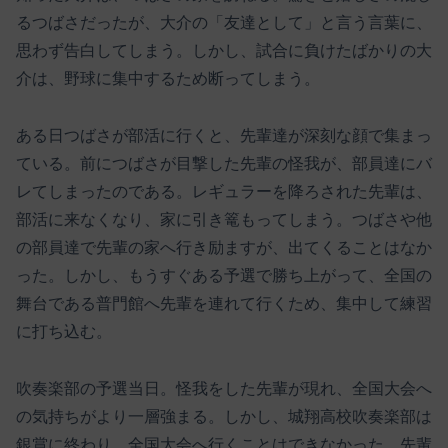
るつばさだったが、大介の「友達として」と言う言葉に、
思わず告白してしまう。しかし、試合に負けたばかりの大
介は、野球に集中するため断ってしまう。
ある日つばさが部活に行くと、先輩達が深刻な顔で集まっ
ている。前につばさが目撃した先輩の怪我が、部員達にバ
レてしまったのである。レギュラーを降ろされた先輩は、
部活に来なくなり、家に引き篭もってしまう。つばさや他
の部員達で先輩の家へ行き励ますが、出てくることはなか
った。しかし、もうすぐある予選で勝ち上がって、全国の
舞台である普門館へ先輩を連れて行くため、集中して練習
に打ち込む。
吹奏楽部の予選当日。怪我をした先輩が現れ、全国大会へ
の気持ちがより一層強まる。しかし、城翔高校吹奏楽部は
銀賞に終わり、全国大会へ行くことはできなかった。先輩