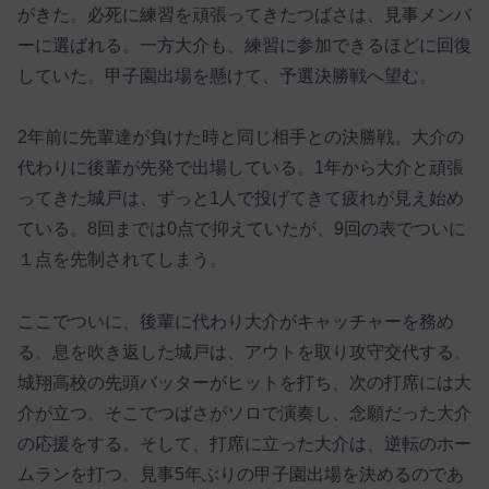
がきた。必死に練習を頑張ってきたつばさは、見事メンバ
ーに選ばれる。一方大介も、練習に参加できるほどに回復
していた。甲子園出場を懸けて、予選決勝戦へ望む。
2年前に先輩達が負けた時と同じ相手との決勝戦。大介の
代わりに後輩が先発で出場している。1年から大介と頑張
ってきた城戸は、ずっと1人で投げてきて疲れが見え始め
ている。8回までは0点で抑えていたが、9回の表でついに
１点を先制されてしまう。
ここでついに、後輩に代わり大介がキャッチャーを務め
る。息を吹き返した城戸は、アウトを取り攻守交代する。
城翔高校の先頭バッターがヒットを打ち、次の打席には大
介が立つ。そこでつばさがソロで演奏し、念願だった大介
の応援をする。そして、打席に立った大介は、逆転のホー
ムランを打つ。見事5年ぶりの甲子園出場を決めるのであ