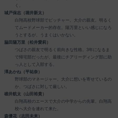
く。
城戸保志（堀井新太）
白翔高校野球部でピッチャー。大介の親友。明るく
てムードメーカー的存在。陽万里といい感じになろ
うとするが、うまくはいかない。
脇田陽万里（松井愛莉）
つばさの親友で明るく前向きな性格。3年になるま
で帰宅部だったが、最後にチアリーディング部に助
っ人として入部する。
澤あかね（平祐奈）
野球部のマネージャー。大介に想いを寄せているの
か、つばさに対して厳しい。
碓井航太（山田裕貴）
白翔高校のエースで大介の中学からの先輩。白翔高
校へ大介を連れて来た。
森優花（志田未来）