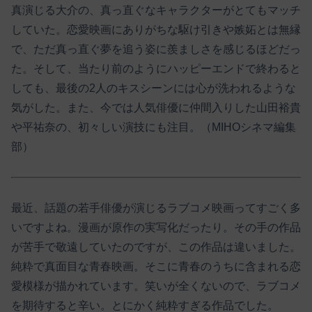
真演じる大介の、真っ直ぐなキャラクターがとてもマッチ
していた。恋愛映画にありがちな駆け引きや嫉妬とは無縁
で、ただ真っ直ぐ夢を追う姿に羨ましさを感じるほどだっ
た。そして、当たり前のようにハッピーエンドで終わると
しても、最後の2人のキスシーンには心が洗われるような
気がした。また、今では人気俳優に仲間入りした山田裕貴
や平祐奈の、初々しい演技にも注目。（MIHOシネマ編集
部）
最近、話題の若手俳優が演じるラブコメ映画ってすごく多
いですよね。漫画が原作の実写化だったり。その手の作品
が苦手で敬遠していたのですが、この作品は違いました。
純粋で真面目な青春映画。そこに青春のうちに含まれる恋
愛模様が描かれています。笑いが全くないので、ラブコメ
を期待すると辛い。とにかく純粋すぎる作品でした。