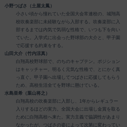
小野つばさ（土屋太鳳）
小さい頃から憧れていた全国大会常連校の、城翔高
校吹奏楽部に未経験ながら入部する。吹奏楽部に入
部するまでは内気で気弱な性格で、いつも下を向い
ていた。入学式に出会った野球部の大介と、甲子園
で応援する約束をする。
山田大介（竹内涼真）
白翔高校野球部で、のちのキャプテン。ポジション
はキャッチャー。明るく元気な性格で、とにかく真
っ直ぐ。甲子園へ出場してつばさに応援してもらう
ため、高校生活全てを野球に懸けている。
水島亜希（葉山将之）
白翔高校の吹奏楽部に入部し、1年からレギュラー
入りするほどの実力。全国大会に出場し金賞を取る
ために白翔高校へ来た。実力主義で協調性があまり
なかったが、つばさの姿によって次第に変わってい