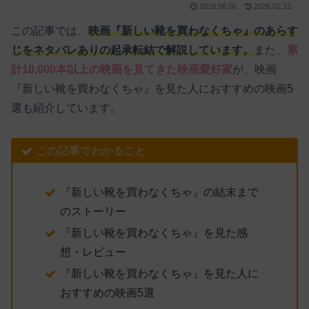
2016.06.06
2026.02.13
この記事では、
映画『新しい靴を買わなくちゃ』のあらす
じをネタバレありの起承転結で解説しています。
また、
累
計10,000本以上の映画を見てきた映画愛好家
が、映画
『新しい靴を買わなくちゃ』を見た人におすすめの映画5
選も紹介しています。
この記事でわかること
『新しい靴を買わなくちゃ』の結末まで
のストーリー
『新しい靴を買わなくちゃ』を見た感
想・レビュー
『新しい靴を買わなくちゃ』を見た人に
おすすめの映画5選