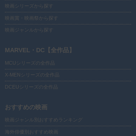
映画シリーズから探す
映画賞・映画祭から探す
映画ジャンルから探す
MARVEL・DC【全作品】
MCUシリーズの全作品
X-MENシリーズの全作品
DCEUシリーズの全作品
おすすめの映画
映画ジャンル別おすすめランキング
海外俳優別おすすめ映画