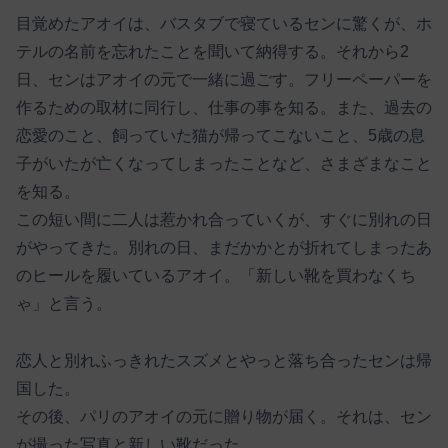
目覚めたアオイは、バスタブで寝ているセンに驚くが、ホ
テルの名前を忘れたことを聞いて納得する。それから2
日、センはアオイの元で一緒に過ごす。フリーペーパーを
作るための取材に同行し、仕事の事を知る。また、過去の
恋愛のこと、飼っていた猫が帰ってこないこと、5歳の息
子がいたが亡くなってしまったことなど、さまざまなこと
を知る。
この短い間に二人は惹かれ合っていくが、すぐに別れの日
がやってきた。別れの日、まだかかとが折れてしまったあ
のヒールを履いているアオイ。「新しい靴を買わなくち
ゃ」と言う。
恋人と別れふっきれたスズメとやっと落ち合ったセンは帰
国した。
その後、パリのアオイの元に贈り物が届く。それは、セン
が撮った写真と新しい靴だった。