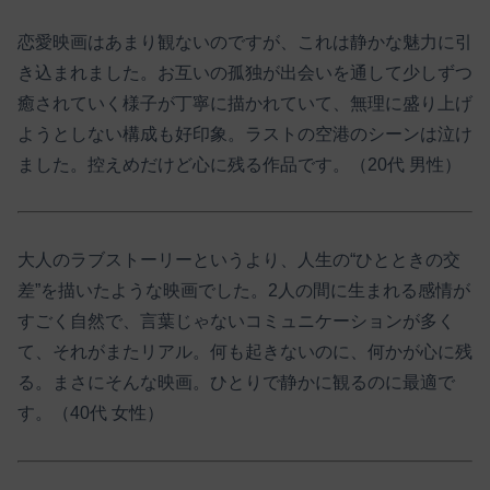
恋愛映画はあまり観ないのですが、これは静かな魅力に引
き込まれました。お互いの孤独が出会いを通して少しずつ
癒されていく様子が丁寧に描かれていて、無理に盛り上げ
ようとしない構成も好印象。ラストの空港のシーンは泣け
ました。控えめだけど心に残る作品です。（20代 男性）
大人のラブストーリーというより、人生の“ひとときの交
差”を描いたような映画でした。2人の間に生まれる感情が
すごく自然で、言葉じゃないコミュニケーションが多く
て、それがまたリアル。何も起きないのに、何かが心に残
る。まさにそんな映画。ひとりで静かに観るのに最適で
す。（40代 女性）