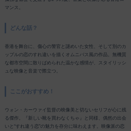
マンス。
どんな話？
香港を舞台に、傷心の警官と謎めいた女性、そして別のカ
ップルの恋のすれ違いを描くオムニバス風の作品。無機質
な都市空間に散りばめられた温かな感情が、スタイリッシ
ュな映像と音楽で際立つ。
ここがおすすめ！
ウォン・カーウァイ監督の映像美と切ないセリフが心に残
る傑作。『新しい靴を買わなくちゃ』と同様、偶然の出会
いと“すれ違う恋”の魅力を存分に味わえます。映像派の恋