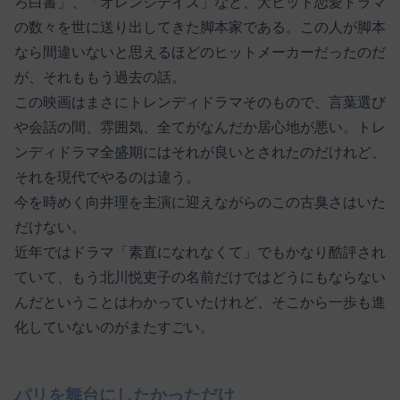
ろ白書」、「オレンジデイズ」など、大ヒット恋愛ドラマ
の数々を世に送り出してきた脚本家である。この人が脚本
なら間違いないと思えるほどのヒットメーカーだったのだ
が、それももう過去の話。
この映画はまさにトレンディドラマそのもので、言葉選び
や会話の間、雰囲気、全てがなんだか居心地が悪い。トレ
ンディドラマ全盛期にはそれが良いとされたのだけれど、
それを現代でやるのは違う。
今を時めく向井理を主演に迎えながらのこの古臭さはいた
だけない。
近年ではドラマ「素直になれなくて」でもかなり酷評され
ていて、もう北川悦吏子の名前だけではどうにもならない
んだということはわかっていたけれど、そこから一歩も進
化していないのがまたすごい。
パリを舞台にしたかっただけ