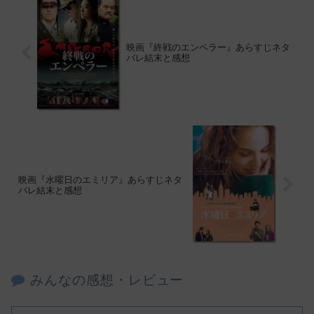
映画『終戦のエンペラー』あらすじネタ
バレ結末と感想
映画『水曜日のエミリア』あらすじネタ
バレ結末と感想
みんなの感想・レビュー