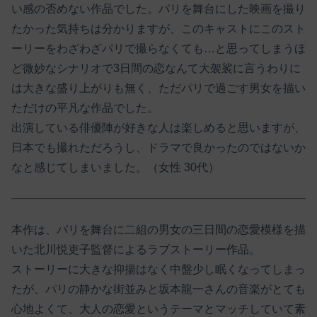
い感の否めない作品でした。パリを舞台にした映画を撮り
たかった気持ちは分かりますが、このキャストにこのスト
ーリーをわざわざパリで撮らなくても…と思ってしまうほ
ど微妙なシナリオで3日間の恋なんて大袈裟に言うわりに
は大きな盛り上がりも無く、ただパリで過ごす男女を描い
ただけの平凡な作品でした。
出演している俳優陣が好きな人は楽しめると思いますが、
日本でも撮れただろうし、ドラマで良かったのではないか
なと感じてしまいました。（女性 30代）
本作は、パリを舞台に二組の男女の三日間の恋愛模様を描
いた北川悦吏子監督によるラブストーリー作品。
ストーリーに大きな抑揚はなく中盤少し眠くなってしまっ
たが、パリの静かな街並みと坂本龍一さんの音楽がとても
心地よくて、大人の恋愛というテーマとマッチしていて素