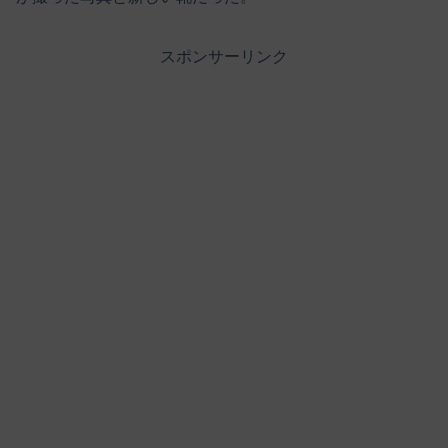
スポンサーリンク