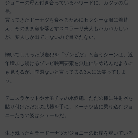
ジョニーの母と付き合っているハワードに、カツラの店
長。
買ってきたドーナツを食べるためにセクシーな服に着替
え、そのまま命を落とすスコラーリ夫人もバカバカしい
が、変人しか出てこないので目立たない。
轢いてしまった脱走犯を「ゾンビだ」と言うシーンは、近
年増加し続けるゾンビ映画要素を無理に詰め込んだように
も見えるが、問題ないと言って去る3人には笑ってしま
う。
テニスラケットやオモチャの水鉄砲、ただの棒に注射器を
貼り付けただけの武器を手に、ドーナツ店に乗り込むジョ
ニーたちの姿はシュールだ。
生き残ったキラードーナツがジョニーの部屋を覗いている