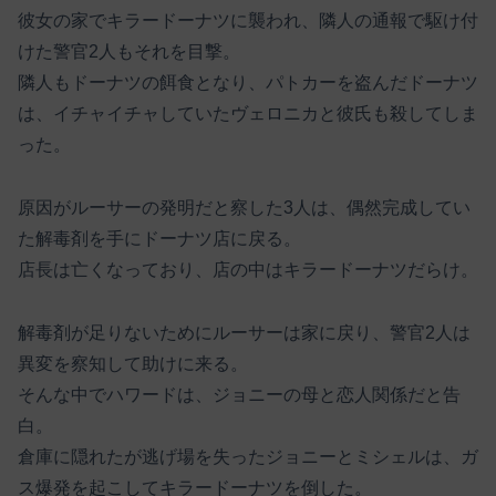
彼女の家でキラードーナツに襲われ、隣人の通報で駆け付
けた警官2人もそれを目撃。
隣人もドーナツの餌食となり、パトカーを盗んだドーナツ
は、イチャイチャしていたヴェロニカと彼氏も殺してしま
った。
原因がルーサーの発明だと察した3人は、偶然完成してい
た解毒剤を手にドーナツ店に戻る。
店長は亡くなっており、店の中はキラードーナツだらけ。
解毒剤が足りないためにルーサーは家に戻り、警官2人は
異変を察知して助けに来る。
そんな中でハワードは、ジョニーの母と恋人関係だと告
白。
倉庫に隠れたが逃げ場を失ったジョニーとミシェルは、ガ
ス爆発を起こしてキラードーナツを倒した。