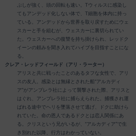
ぷしが強く、頭の回転も速い。Tウィルスに感染し
てもアンデッド化しない体で、T細胞を体内に持っ
ている。アンデッドから世界を取り戻すためにウェ
スカーと手を組むが、ウェスカーに裏切られてい
た。ウェスカーへの復讐を持ち掛けられ、レッドク
イーンの頼みを聞き入れてハイブを目指すことにな
る。
クレア・レッドフィールド（アリ・ラーター）
アリスと共に戦ったことのあるタフな女性で、アリ
スの友人。感染とは無縁とされた船“アルカディ
ア”がアンブレラ社によって襲撃された際、アリスと
はぐれ、アンブレラ社に捕らえられた。捕獲され運
ばれる途中でヘリを墜落させて逃げ、ドクに助けら
れていた。命の恩人であるドクとは恋人関係にあ
る。クリスという兄がいるが、“アルカディア”で生
き別れた以降、行方はわかっていない。