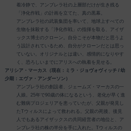
着冷静で、アンブレラ社の上層部だけが生き残る
「浄化作戦」の計画を立てた、真の黒幕。
アンブレラ社の武装集団を率いて、地球上すべての
生物を抹殺する「浄化作戦」の指揮を取る、アイザ
ックス博士のクローン。自分こそが本物だと思うよ
う設計されているため、自分がクローンだとは思っ
ていない。オリジナルとは違い、感情的になりやす
く、恐ろしいまでにアリスへの執着を見せる。
アリシア・マーカス（現在：ミラ・ジョヴォヴィッチ / 幼
少期：エヴァ・アンダーソン）
アンブレラ社の創設者、ジェームズ・マーカスの一
人娘。25年で90歳の体になるという、老化が早く進
む難病プロジェリアを患っていたが、父親が発見し
たTウィルスによって救われる。父親の死後、後見
人でもあるアイザックスの共同経営者の地位と、ア
ンブレラ社の株の半分を手に入れた。Tウィルスの