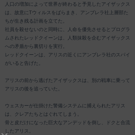
人口の増加によって世界が終わると予見したアイザックス
は、故意にTウィルスをばらまき、アンブレラ社上層部た
ちが生き残る計画を立てた。
社員を殺せないのと同時に、人命を優先させるとプログラ
ムされたレッドクイーンは、人類抹殺を企むアイザックス
への矛盾から裏切りを実行。
レッドクイーンは、アリスの近くにアンブレラ社のスパイ
がいると告げた。
アリスの前から逃げたアイザックスは、別の戦車に乗って
アリスの後を追っていた。
ウェスカーが仕掛けた警備システムに捕えられたアリス
は、クレアたちとはぐれてしまう。
骨と皮だけになった巨大なアンデッドを倒し、ドクと合流
したアリス。