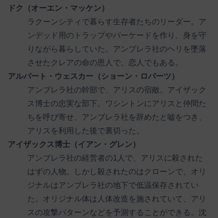
ドク（オーエン・マッケン）
ラクーンシティで暮らす生存者たちのリーダー。ア
ンデッド用のトラップやバーケードを作り、身を守
りながら暮らしていた。アンブレラ社のヘリを墜落
させたクレアの命の恩人で、恋人でもある。
アルバート・ウェスカー（ショーン・ロバーツ）
アンブレラ社の幹部で、アリスの宿敵。アイザック
ス博士の忠実な部下。ワシントンにアリスと仲間た
ちを呼び寄せ、アンブレラ社を辞めたと嘘をつき、
アリスを利用した後で裏切った。
アイザックス博士（イアン・グレン）
アンブレラ社の経営者の1人で、アリスに殺された
はずの人物。しかし殺されたのはクローンで、オリ
ジナルはアンブレラ社の地下で低温保存されてい
た。オリジナル体は人体改造を施されていて、アリ
スの攻撃パターンなどを予測することができる。沈