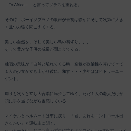
「To Africa～ と言ってグラスを重ねる。
その時、ボーイソプラノの歌声が最初は静かにそして次第に大き
く且つ力強く聞こえてくる。
美しい自然を、そして美しい鳥の囀ずり、、、
そして豊かな子供の成長が聞こえてくる。
独唱の意味が「自然と離れてくる時、空気が政治性を帯びてきて
１人の少女が立ち上がり彼に、和す・・・少年ははヒトラーユー
ゲント。
周りも次々と立ち大合唱に膨張してゆく、ただ１人の老人だけが
頭に手を当てながら困惑している
マイケルとヘルムートは車に戻り 「君、あれをコントロール出
きるかい」と運転主に聞く、
ヘルムートは、なにも言わず車に乗れよとマイケルwぽ促す。カメ