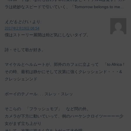
ラは絶妙なスピードで引いていく、「Tomorrow belongs to me…
えだもとけい
より:
2017年2月19日 06:54
僕はストーリー展開は殆ど気にしないタイプ。
詩・そして歌が好き。
マイケルとヘルムートが、郊外のカフェに立よって 「to Africa !
その時、最初は静かにそして次第に強くクレッシェンド・・・&
クレッシェンンド
ボーイのテノール. . . スレッ・スレッ
そこらの 「フラッシュモブ」 など問の外。
カメラが下方に動いていって、例のハーケンクロイツーーーー少
女がまず立ち上がり
そして、次第に皆さん立ち上がって大合唱。