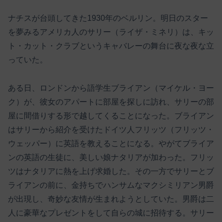
ナチスが台頭してきた1930年のベルリン。明日のスター
を夢みるアメリカ人のサリー（ライザ・ミネリ）は、キッ
ト・カット・クラブというキャバレーの舞台に夜な夜な立
っていた。
ある日、ロンドンから語学生ブライアン（マイケル・ヨー
ク）が、彼女のアパートに部屋を探しに訪れ、サリーの部
屋に間借りする形で越してくることになった。ブライアン
はサリーから紹介を受けたドイツ人フリッツ（フリッツ・
ウェッパー）に英語を教えることになる。やがてブライア
ンの英語の生徒に、美しい娘ナタリアが加わった。フリッ
ツはナタリアに熱を上げ求婚した。その一方でサリーとブ
ライアンの前に、金持ちでハンサムなマクシミリアン男爵
が出現し、奇妙な友情が生まれようとしていた。男爵は二
人に豪華なプレゼントをして自らの城に招待する。サリー