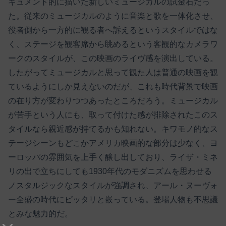
キュメント的に描いた新しいミュージカルの試金石だっ
た。従来のミュージカルのように音楽と歌を一体化させ、
役者側から一方的に観る者へ訴えるというスタイルではな
く、ステージを観客席から眺めるという客観的なカメラワ
ークのスタイルが、この映画のライヴ感を演出している。
したがってミュージカルと思って観た人は普通の映画を観
ているようにしか見えないのだが、これも時代背景で映画
の在り方が変わりつつあったところだろう。ミュージカル
が苦手という人にも、取って付けた感が排除されたこのス
タイルなら親近感が持てるかも知れない。キワモノ的なス
テージシーンもどこかアメリカ映画的な部分は少なく、ヨ
ーロッパの雰囲気を上手く醸し出しており、ライザ・ミネ
リの出で立ちにしても1930年代のモダニズムを思わせる
ノスタルジックなスタイルが強調され、アール・ヌーヴォ
ー全盛の時代にピッタリと嵌っている。登場人物も不思議
とみな魅力的だ。