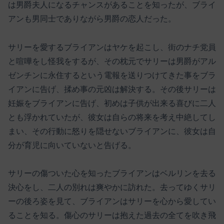
は男爵夫人になるチャンスがあることを知ったが、ブライ
アンも男同士でありながら男爵の恋人だった。
サリーを愛するブライアンはヤケを起こし、街のナチ党員
と喧嘩をし怪我をするが、その枕元でサリーは男爵がアル
ゼンチンに永住するという電報を送りつけてきた事をブラ
イアンに告げ、揉め事の元凶は解決する。その後サリーは
妊娠をブライアンに告げ、初めは子供が出来る喜びに二人
とも浮かれていたが、彼女は自らの将来を考え中絶してし
まい、その行動に怒りを隠せないブライアンに、彼女は自
分が育児に向いていないと告げる。
サリーの傷ついた心を知ったブライアンはベルリンを去る
決心をし、二人の別れは爽やかに訪れた。去ってゆくサリ
ーの後ろ姿を見て、ブライアンはサリーを心から愛してい
ることを知る。傷心のサリーは抱えた過去の全てを吹き飛