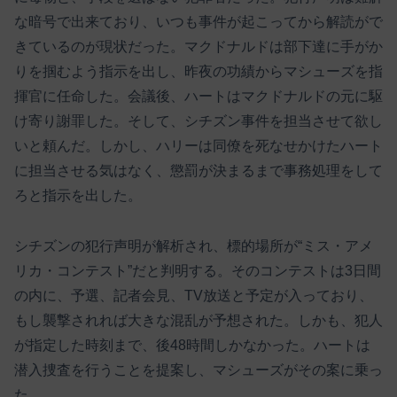
な暗号で出来ており、いつも事件が起こってから解読がで
きているのが現状だった。マクドナルドは部下達に手がか
りを掴むよう指示を出し、昨夜の功績からマシューズを指
揮官に任命した。会議後、ハートはマクドナルドの元に駆
け寄り謝罪した。そして、シチズン事件を担当させて欲し
いと頼んだ。しかし、ハリーは同僚を死なせかけたハート
に担当させる気はなく、懲罰が決まるまで事務処理をして
ろと指示を出した。
シチズンの犯行声明が解析され、標的場所が“ミス・アメ
リカ・コンテスト”だと判明する。そのコンテストは3日間
の内に、予選、記者会見、TV放送と予定が入っており、
もし襲撃されれば大きな混乱が予想された。しかも、犯人
が指定した時刻まで、後48時間しかなかった。ハートは
潜入捜査を行うことを提案し、マシューズがその案に乗っ
た。