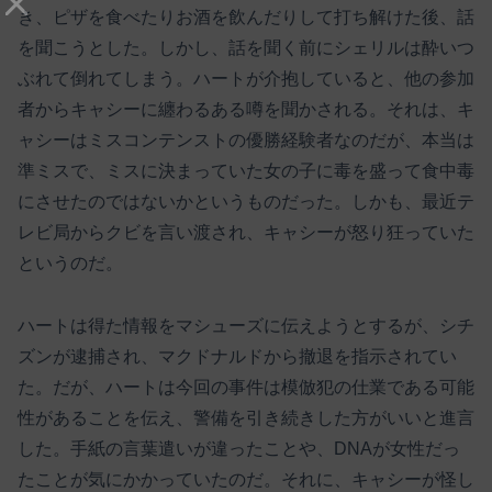
き、ピザを食べたりお酒を飲んだりして打ち解けた後、話
を聞こうとした。しかし、話を聞く前にシェリルは酔いつ
ぶれて倒れてしまう。ハートが介抱していると、他の参加
者からキャシーに纏わるある噂を聞かされる。それは、キ
ャシーはミスコンテンストの優勝経験者なのだが、本当は
準ミスで、ミスに決まっていた女の子に毒を盛って食中毒
にさせたのではないかというものだった。しかも、最近テ
レビ局からクビを言い渡され、キャシーが怒り狂っていた
というのだ。
ハートは得た情報をマシューズに伝えようとするが、シチ
ズンが逮捕され、マクドナルドから撤退を指示されてい
た。だが、ハートは今回の事件は模倣犯の仕業である可能
性があることを伝え、警備を引き続きした方がいいと進言
した。手紙の言葉遣いが違ったことや、DNAが女性だっ
たことが気にかかっていたのだ。それに、キャシーが怪し