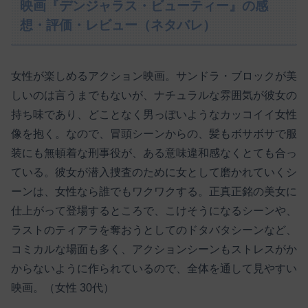
映画『デンジャラス・ビューティー』の感
想・評価・レビュー（ネタバレ）
女性が楽しめるアクション映画。サンドラ・ブロックが美
しいのは言うまでもないが、ナチュラルな雰囲気が彼女の
持ち味であり、どことなく男っぽいようなカッコイイ女性
像を抱く。なので、冒頭シーンからの、髪もボサボサで服
装にも無頓着な刑事役が、ある意味違和感なくとても合っ
ている。彼女が潜入捜査のために女として磨かれていくシ
ーンは、女性なら誰でもワクワクする。正真正銘の美女に
仕上がって登場するところで、こけそうになるシーンや、
ラストのティアラを奪おうとしてのドタバタシーンなど、
コミカルな場面も多く、アクションシーンもストレスがか
からないように作られているので、全体を通して見やすい
映画。（女性 30代）