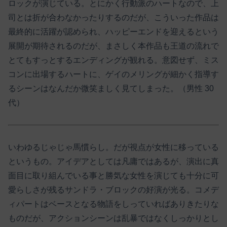
ロックが演じている。とにかく行動派のハートなので、上
司とは折が合わなかったりするのだが、こういった作品は
最終的に活躍が認められ、ハッピーエンドを迎えるという
展開が期待されるのだが、まさしく本作品も王道の流れで
とてもすっとするエンディングが観れる。意図せず、ミス
コンに出場するハートに、ゲイのメリングが細かく指導す
るシーンはなんだか微笑ましく見てしまった。（男性 30
代）
いわゆるじゃじゃ馬慣らし。だが視点が女性に移っている
というもの。アイデアとしては凡庸ではあるが、演出に真
面目に取り組んでいる事と勝気な女性を演じても十分に可
愛らしさが残るサンドラ・ブロックの好演が光る。コメデ
ィパートはベースとなる物語をしっていればありきたりな
ものだが、アクションシーンは乱暴ではなくしっかりとし