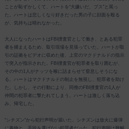
ことが恥ずかしくて、ハートを“大嫌いだ、ブス”と罵っ
た。ハートは悲しくなり好きだった男の子に顔面を殴る
が、気持ちは晴れなかった。
大人になったハートはFBI捜査官として働き、とある犯罪
者を捕まえるため、取引現場を見張っていた。ハートが取
引の証拠をビデオに収めた後、上官のマクドナルドの指示
で突入が指示された。FBI捜査官が犯罪者を取り囲むが、
その中の1人がナッツを喉に詰まらせて窒息しそうにな
る。ハートはマクドナルドの制止を無視し、犯罪者を助け
た。しかし、その行動により、同僚のFBI捜査官の1人が
仲間の犯罪者に撃たれてしまう。ハートは激しく落ち込
み、帰宅した。
“シチズン”から犯行声明が届いた。シチズンは放火に爆弾
に毒物と、手段を選ばない犯罪者だった。犯行声明は難解