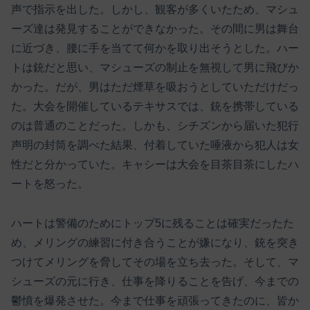
声で指示を出した。しかし、観客が多くいたため、マシュ
ーズ達は発見することができなかった。その間に男は舞台
に近づき、腰に手を当てて何かを取り出そうとした。ハー
トは銃だと思い、マシューズの制止を無視して男に飛びか
かった。だが、男はただ煙草を吸おうとしていただけだっ
た。大会を開催しているテキサスでは、銃を携帯している
のは普通のことだった。しかも、シチズンから届いた犯行
声明の封筒を調べた結果、付着していた唾液から犯人は女
性だと分かっていた。キャシーは大会を目茶目茶にしたハ
ートを怒った。
ハートは警備のためにトップ5に残ることは確実だったた
め、メリングの練習に付き合うことが嫌になり、銃を突き
つけてメリングを脅してその場を立ち去った。そして、マ
シューズの元に行き、仕事を降りることを告げ、今までの
鬱憤を爆発させた。今まで仕事を頑張ってきたのに、皆か