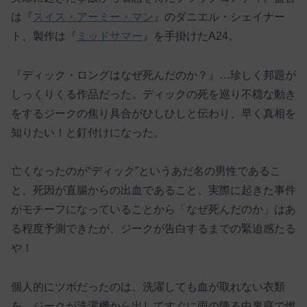
は『
スイス・アーミー・マン
』のダニエル・シェイナー
ト、製作は『
ミッドサマー
』を手掛けたA24。
『ディック・ロングはなぜ死んだのか？』…珍しく邦題が
しっくりくる作品だった。ディックの死を巡り不穏な動き
をするジークの焦り具合がひしひしと伝わり、早く真相を
知りたい！と釘付けになった。
亡くなったのが“ディック”というあだ名の男性であるこ
と、死因が直腸からの出血であること、実際に起きた事件
がモチーフになっていることから「なぜ死んだのか」はあ
る程度予測できたが、ジークが告白するまでの緊迫感たる
や！
個人的にツボだったのは、洗濯しても血が取れない衣類
を、ジークが洗濯機から出してすぐに雨の降る中裏庭で燃