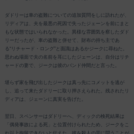
ダドリーは車の盗難についての追加質問をしに訪れたが、
リディアは、夫を最悪の死因で失ったジェーンを前にまと
もな状態ではいられなかった。異様な雰囲気を察したダド
リーだったが、車の盗難と併せて、財布の持ち主であ
る“リチャード・ロング”と面識はあるかジークに尋ねた。
思わぬ場面で夫の名前を耳にしたジェーンは、自分はリチ
ャードの妻で、ジークは彼のバンド仲間だと言った。
堪らず家を飛び出したジークは真っ先にコメットを逃が
し、追って来たダドリーに取り押さえられた。残されたリ
ディアは、ジェーンに真実を告げた。
翌日、スペンサーはダドリーへ、ディックの検死結果は
「偶発事故による死」と位置付けられたため、ジークをこ
れ以上拘留できないと伝えた。彼を殺人の罪に問うことが