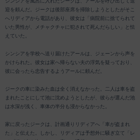
シンシアを風呂に入れたジークは、アールを呼び出して送
迎を頼んだ。ジークは後部座席を掃除しようとしたがそこ
へリディアから電話があり、彼女は「病院前に捨てられて
いた男性が、メチャクチャに犯されて死んだらしい」と怯
えていた。
シンシアを学校へ送り届けたアールは、ジェーンから声を
かけられた。彼女は家へ帰らない夫の浮気を疑っており、
彼に会ったら忠告するようアールに頼んだ。
ジークの車に染みた血は全く消えなかった。二人は車を盗
まれたことにして池に沈めようとしたが、彼らが選んだ池
は水深が浅く、車体の半分も浸からなかった。
家に戻ったジークは、計画通りリディアへ「車が盗まれ
た」と伝えた。しかし、リディアは予想外に騒ぎ立て「レ