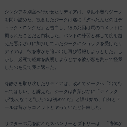
シンシアを別室へ行かせたリディアは、挙動不審なジーク
を問い詰めた。観念したジークは遂に「夕べ死んだのはデ
ィック・ロングだ」と告白し、彼の死因は馬のコメットに
掘られたことだと白状した。バンドの練習と称して度を越
えた悪ふざけに加担していたジークにショックを受けたリ
ディアは、彼を家から追い出し再び通報しようとした。し
かし、必死で経緯を説明しようとする彼が窓を割って怪我
したのを見て我に返った。
冷静さを取り戻したリディアは、改めてジークへ「出て行
ってほしい」と訴えた。ジークは言葉少なに「ディック
が“あんなこと”したのは初めてだ」と語り始め、自分とア
ールは昔からコメットとヤっていたと告白した。
リクターの元を訪れたスペンサーとダドリーは、「遺体か