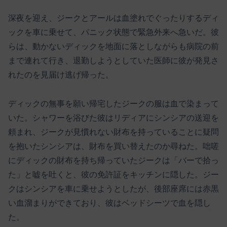
深夜を迎え、ジークとアールは血塗れでぐったりするディ
ックを車に乗せて、パニック状態で緊急外来へ急いだ。彼
らは、動かないディックを地面に落としながらも病院の前
まで連れて行き、退勤しようとしていた医師に彼が発見さ
れたのを見届け逃げ帰った。
ディックの無事を願い帰宅したジークの服は血で染まって
いた。シャワーを浴びた彼はリディアにシンシアの送迎を
頼まれ、ジークが見慣れない財布を持っていることに疑問
を抱いたシンシアは、財布を買い替えたのか尋ねた。咄嗟
にディックの財布を持ち帰っていたジークは「バーで拾っ
た」と嘘を吐くと、彼の免許証をキッチンに隠した。ジー
クはシンシアを車に乗せようとしたが、後部座席には赤黒
い血溜まりができており、彼はベッドシーツで血を隠し
た。