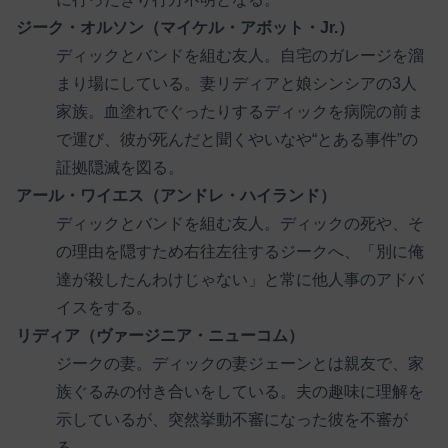
ジーク・オルソン（マイケル・アボット・Jr.）
ディックとバンドを組む友人。自宅のガレージを溜
まり場にしている。妻リディアと娘シンシアの3人
家族。血塗れでぐったりするディックを病院の前ま
で運び、彼が死んだと聞くやいなや“とある事件”の
証拠隠滅を図る。
アール・ワイエス（アンドレ・ハイランド）
ディックとバンドを組む友人。ディックの死や、そ
の理由を隠すため右往左往するジークへ、「別に俺
達が殺したんわけじゃない」と常に他人事のアドバ
イスをする。
リディア（ヴァージニア・ニューコム）
ジークの妻。ディックの妻ジェーンとは親友で、家
族ぐるみの付き合いをしている。夫の趣味に理解を
示しているが、突然挙動不審になった彼を不審が
る。