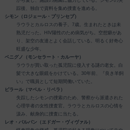
から愛し、施設の開園に協力している。シモンの失
踪後、独自で資料を集め捜査を進める。
シモン（ロジェール・プリンセプ）
ラウラとカルロスの養子。7歳。生まれたときは未
熟児だった。HIV陽性のため病気がち。空想癖があ
り、架空の友達とよく会話している。明るく好奇心
旺盛な少年。
ベニグノ（モンセラート・カルーヤ）
ラウラが買い取った孤児院に侵入する謎の老女。白
髪で大きな眼鏡をかけている。30年前、『良き羊飼
い』で職員として短期間働いていた。
ピラール（マベル・リベラ）
失踪したシモンの捜索のため、警察から派遣された
心理学者の女性捜査官。ラウラとカルロスの心情を
汲み、献身的に捜査に当たる。
レオ・バルバン（エドガー・ヴィヴァル）