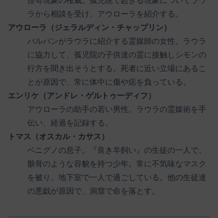
怪奇現象の権威。孤児院で起きる現象についてラウ
ラから相談を受け、アウローラを紹介する。
アウローラ（ジェラルディン・チャップリン）
バルバンがラウラに紹介する霊媒師の女性。ラウラ
に協力して、孤児院の子供達の霊に接触しシモンの
行方を聞き出そうとする。死者に近い立場にあるこ
とが原因で、常に体中に傷や痣を負っている。
エンリケ（アンドレ・ゲルトゥーディフ）
アウローラの助手の若い男性。ラウラの霊媒術を手
伝い、経過を記録する。
トマス（オスカル・カサス）
ベニグノの息子。『良き羊飼い』の生徒の一人で、
骸骨のような容貌を持つ少年。常に不気味なマスク
を被り、地下室で一人で過ごしている。他の生徒達
の悪戯が原因で、洞窟で命を落とす。