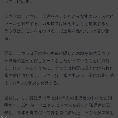
ラウラに話す。
ラウラは、アウローラ達をペテンだとみなすカルロスやピ
ラールと対立する。カルロスは家を出ようと提案するが、
ラウラはシモンを見つけるまで屋敷を離れないと言い張
る。
翌日、ラウラは子供達が生前に隠した木箱を偶然見つけ、
子供達の霊が宝探しゲームをしたがっていることに気付
く。ヒントを辿るうちに、ラウラは物置に据え付けられた
竃の前に辿り着く。ラウラは、竃の中から、子供の骨が詰
まった5つの麻袋を発見する。
警察により、骨はラウラ以外の5人の孤児達のものだと判
明する。30年前、ベニグノはトマスを殺した孤児達に毒
殺し、遺体を竃で焼いて骨を袋に詰めた。ラウラが屋敷を