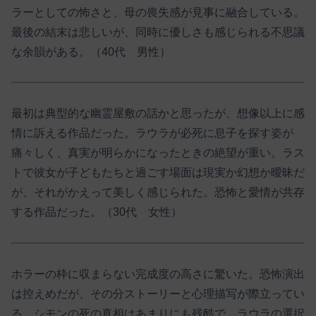
ラーとしての怖さと、母の喪失感が見事に融合している。
最後の結末は悲しいが、同時に優しさも感じられる不思議
な余韻がある。（40代 男性）
最初は典型的な幽霊屋敷の話かと思ったが、想像以上に感
情に訴える作品だった。ラウラが必死に息子を探す姿が
痛々しく、真実が明らかになったときの絶望が重い。ラス
トで彼女が子どもたちと過ごす場面は現実か幻想か曖昧だ
が、それがかえって美しく感じられた。恐怖と愛情が共存
する作品だった。（30代 女性）
ホラーの枠に収まらない完成度の高さに驚いた。恐怖演出
は控えめだが、その分ストーリーと心理描写が際立ってい
る。シモンの死の真相はあまりにも残酷で、ラウラの選択