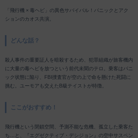
「飛行機 × 毒ヘビ」の異色サバイバル！パニックとアク
ションのカオス共演。
どんな話？
殺人事件の重要証人を暗殺するため、犯罪組織が旅客機内
に大量の毒ヘビを放つという前代未聞のテロ。乗客はパニ
ック状態に陥り、FBI捜査官が空の上で命を懸けた死闘に
挑む。ユーモアも交えたB級テイストが特徴。
ここがおすすめ！
飛行機という閉鎖空間、予測不能な危機、孤立した乗客た
ち…と、『エグゼクティブ・デシジョン』の空中サスペン