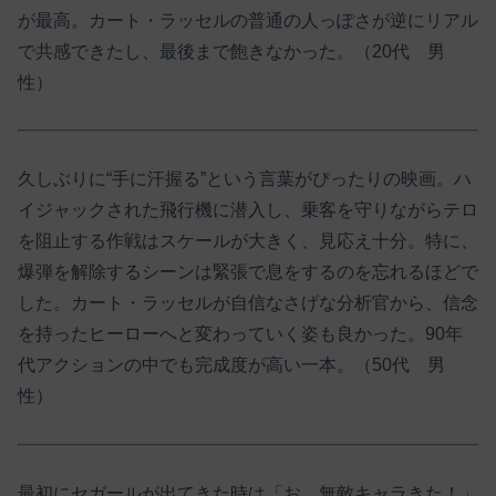
が最高。カート・ラッセルの普通の人っぽさが逆にリアル
で共感できたし、最後まで飽きなかった。（20代 男
性）
久しぶりに“手に汗握る”という言葉がぴったりの映画。ハ
イジャックされた飛行機に潜入し、乗客を守りながらテロ
を阻止する作戦はスケールが大きく、見応え十分。特に、
爆弾を解除するシーンは緊張で息をするのを忘れるほどで
した。カート・ラッセルが自信なさげな分析官から、信念
を持ったヒーローへと変わっていく姿も良かった。90年
代アクションの中でも完成度が高い一本。（50代 男
性）
最初にセガールが出てきた時は「お、無敵キャラきた！」