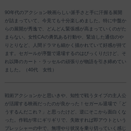
90年代のアクション映画らしい派手さと手に汗握る展開
が詰まっていて、今見ても十分楽しめました。特に中盤か
らの展開が秀逸で、どんどん緊張感が高まっていくのがた
まらない。女性CAの勇気ある行動や、緊迫した通信のや
りとりなど、人間ドラマも細かく描かれていて好感が持て
ます。セガールが序盤で退場するのはびっくりだけど、そ
れ以降のカート・ラッセルの頑張りが物語を引き締めてい
ました。（40代 女性）
戦術アクションかと思いきや、知性で戦うタイプの主人公
が活躍する映画だったのが良かった！セガール退場で「ど
うするんだこれ？」と思ったけど、逆にそこから面白くな
った。作戦が常にギリギリで、失敗すれば即アウトという
プレッシャーの中で、無理やり状況を乗り切っていく感じ