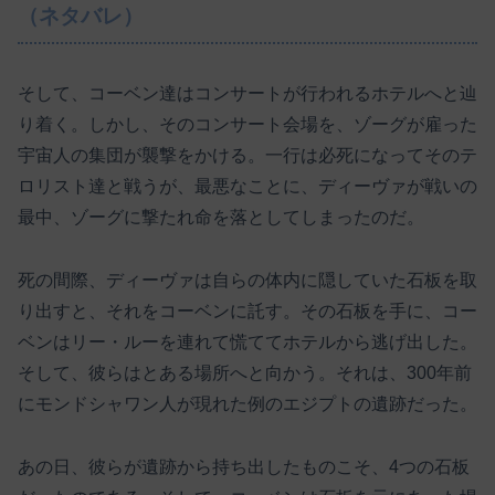
（ネタバレ）
そして、コーベン達はコンサートが行われるホテルへと辿
り着く。しかし、そのコンサート会場を、ゾーグが雇った
宇宙人の集団が襲撃をかける。一行は必死になってそのテ
ロリスト達と戦うが、最悪なことに、ディーヴァが戦いの
最中、ゾーグに撃たれ命を落としてしまったのだ。
死の間際、ディーヴァは自らの体内に隠していた石板を取
り出すと、それをコーベンに託す。その石板を手に、コー
ベンはリー・ルーを連れて慌ててホテルから逃げ出した。
そして、彼らはとある場所へと向かう。それは、300年前
にモンドシャワン人が現れた例のエジプトの遺跡だった。
あの日、彼らが遺跡から持ち出したものこそ、4つの石板