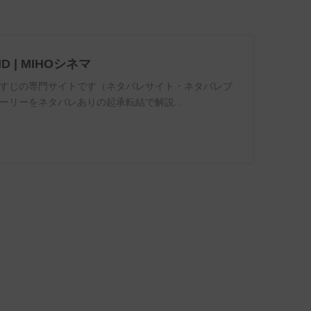
ND | MIHOシネマ
すじの専門サイトです（ネタバレサイト・ネタバレブ
ーリーをネタバレありの起承転結で解説...