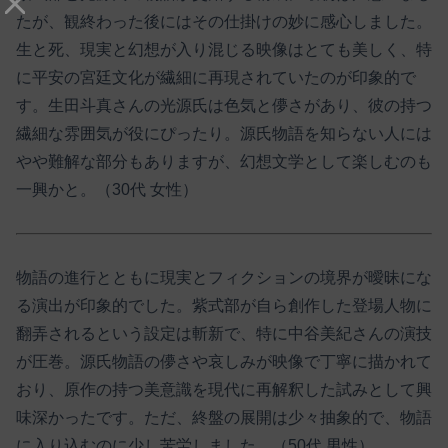
たが、観終わった後にはその仕掛けの妙に感心しました。
生と死、現実と幻想が入り混じる映像はとても美しく、特
に平安の宮廷文化が繊細に再現されていたのが印象的で
す。生田斗真さんの光源氏は色気と儚さがあり、彼の持つ
繊細な雰囲気が役にぴったり。源氏物語を知らない人には
やや難解な部分もありますが、幻想文学として楽しむのも
一興かと。（30代 女性）
物語の進行とともに現実とフィクションの境界が曖昧にな
る演出が印象的でした。紫式部が自ら創作した登場人物に
翻弄されるという設定は斬新で、特に中谷美紀さんの演技
が圧巻。源氏物語の儚さや哀しみが映像で丁寧に描かれて
おり、原作の持つ美意識を現代に再解釈した試みとして興
味深かったです。ただ、終盤の展開は少々抽象的で、物語
に入り込むのに少し苦労しました。（50代 男性）