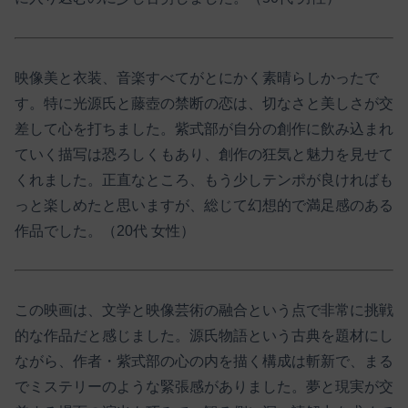
映像美と衣装、音楽すべてがとにかく素晴らしかったで
す。特に光源氏と藤壺の禁断の恋は、切なさと美しさが交
差して心を打ちました。紫式部が自分の創作に飲み込まれ
ていく描写は恐ろしくもあり、創作の狂気と魅力を見せて
くれました。正直なところ、もう少しテンポが良ければも
っと楽しめたと思いますが、総じて幻想的で満足感のある
作品でした。（20代 女性）
この映画は、文学と映像芸術の融合という点で非常に挑戦
的な作品だと感じました。源氏物語という古典を題材にし
ながら、作者・紫式部の心の内を描く構成は斬新で、まる
でミステリーのような緊張感がありました。夢と現実が交