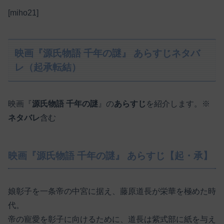
[miho21]
映画『源氏物語 千年の謎』 あらすじネタバ
レ（起承転結）
映画『
源氏物語 千年の謎
』の
あらすじ
を紹介します。※
ネタバレ
含む
映画『源氏物語 千年の謎』 あらすじ【起・承】
娘彰子を一条帝の中宮に据え、藤原道長が栄華を極めた時
代。
帝の寵愛を彰子に向けるために、道長は紫式部に紙を与え