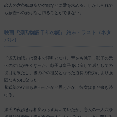
恋人の六条御息所や夕顔などに愛を求める。しかしそれで
も藤壺への愛は断ち切ることができない。
映画『源氏物語 千年の謎』 結末・ラスト（ネタ
バレ）
『源氏物語』は宮中で評判となり、帝をも魅了し彰子の元
への訪れが多くなった。彰子は皇子を出産して后としての
役目を果たし、後の帝の祖父となった道長の権力はより強
固なものになった。
紫式部の役目も終わったかと思えたが、彼女はまだ書き続
ける。
源氏の夜歩きは相変わらず続いていたが、恋人の一人六条
御息所は源氏の愛が自分一人に向いていないことに苦しみ