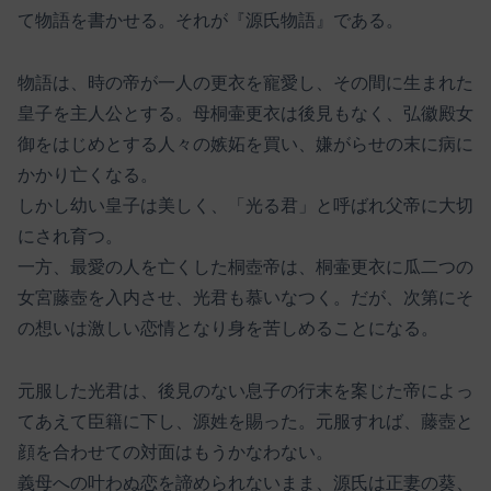
て物語を書かせる。それが『源氏物語』である。
物語は、時の帝が一人の更衣を寵愛し、その間に生まれた
皇子を主人公とする。母桐壷更衣は後見もなく、弘徽殿女
御をはじめとする人々の嫉妬を買い、嫌がらせの末に病に
かかり亡くなる。
しかし幼い皇子は美しく、「光る君」と呼ばれ父帝に大切
にされ育つ。
一方、最愛の人を亡くした桐壺帝は、桐壷更衣に瓜二つの
女宮藤壺を入内させ、光君も慕いなつく。だが、次第にそ
の想いは激しい恋情となり身を苦しめることになる。
元服した光君は、後見のない息子の行末を案じた帝によっ
てあえて臣籍に下し、源姓を賜った。元服すれば、藤壺と
顔を合わせての対面はもうかなわない。
義母への叶わぬ恋を諦められないまま、源氏は正妻の葵、