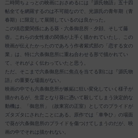
二時間ちょっとの映画におさめるには『源氏物語』五十四
帖全てを網羅するのは不可能なので、光源氏の青年期（青
春期）に限定して展開しているのは良かった。
この頃恋愛関係にある葵・六条御息所・夕顔、そして藤
壺。これらの女性達の関係が上手く描かれていたし、この
映画が伝えたかったのであろう作者紫式部の「恋する女の
業」は、特に六条御息所に重ね合わせる形で描かれてい
て、それがよく伝わっていたと思う。
ただ、そこまで六条御息所に焦点を当てる割には『源氏物
語』の重要な場面がない。
映画の中でも六条御息所が嫉妬に狂い変化していく様子が
描かれるが、生霊となり葵に憑いて殺してしまう決定的な
動機は、「御息所」（故東宮の正室）としてのプライドが
ズタズタにされたことにある。原作では「車争ひ」の場面
で葵が六条御息所のプライドを傷つけてしまうのだが、映
画の中でそれは描かれない。