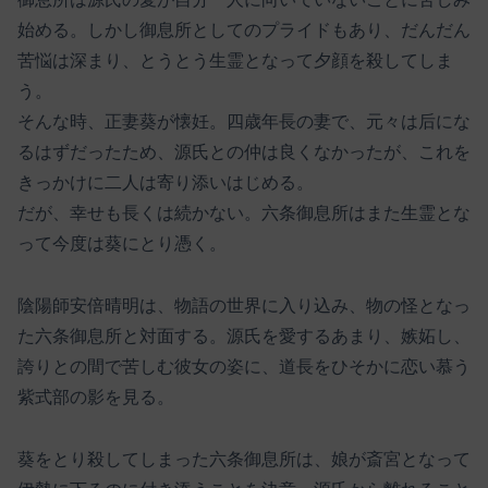
始める。しかし御息所としてのプライドもあり、だんだん
苦悩は深まり、とうとう生霊となって夕顔を殺してしま
う。
そんな時、正妻葵が懐妊。四歳年長の妻で、元々は后にな
るはずだったため、源氏との仲は良くなかったが、これを
きっかけに二人は寄り添いはじめる。
だが、幸せも長くは続かない。六条御息所はまた生霊とな
って今度は葵にとり憑く。
陰陽師安倍晴明は、物語の世界に入り込み、物の怪となっ
た六条御息所と対面する。源氏を愛するあまり、嫉妬し、
誇りとの間で苦しむ彼女の姿に、道長をひそかに恋い慕う
紫式部の影を見る。
葵をとり殺してしまった六条御息所は、娘が斎宮となって