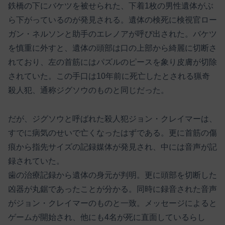
鉄橋の下にバケツを被せられた、下着1枚の男性遺体がぶ
ら下がっているのが発見される。遺体の検死に検視官ロー
ガン・ネルソンと助手のエレノアが呼び出された。バケツ
を慎重に外すと、遺体の頭部は口の上部から綺麗に切断さ
れており、左の首筋にはパズルのピースを象り皮膚が切除
されていた。この手口は10年前に死亡したとされる猟奇
殺人犯、通称ジグソウのものと同じだった。
だが、ジグソウと呼ばれた殺人犯ジョン・クレイマーは、
すでに病気のせいで亡くなったはずである。更に首筋の傷
痕から指先サイズの記録媒体が発見され、中には音声が記
録されていた。
歯の治療記録から遺体の身元が判明。更に頭部を切断した
凶器が丸鋸であったことが分かる。同時に録音された音声
がジョン・クレイマーのものと一致。メッセージによると
ゲームが開始され、他にも4名が死に直面しているらし