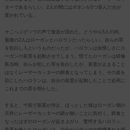
ターであるらしい。2人の間にはボタンが2つ並んだ台が
置かれている。
そこへジグソウの声で放送が流れた。どうやら5人の内、
最後の2人はローガンとハロランだったらしい。自らの罪
を告白しろというものだったが、ハロランは命惜しさにロ
ーガンの装置を起動させてしまう。慌てたローガンは研修
医当時、自らが犯した罪を告白したが、装置が止まること
はなくレーザーカッターの餌食となってしまう。その姿を
目にしたハロランは、自分の装置が起動したことで必死に
これまでの罪を明かした。
すると、寸前で装置が停止。ほっとした彼はローガン側の
天井にレーザーカッターの跡が無いことに気付く。餌食と
なったはずのローガンが起き上がり、驚愕するハロラン。
装置を外したローガンは、自分がジグソウの後継者だと明