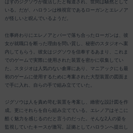
はずのジグソウが復活したと報道され、世間は騒然として
いる。だが、ハロランは検視官であるローガンとエレノア
が怪しいと睨んでいるようだ。
仕事終わりにエレノアとバーで落ち合ったローガンは、彼
女が就職口を断った理由を問い質し、秘密のスタジオへ案
内してもらう。彼女はジグソウを信奉するあまり、これま
でのゲームで実際に使用された装置を密かに収集してい
た。スタジオは人気のない倉庫にあり、マニアックにも最
初のゲームに使用するために考案された大型装置の図面ま
で手に入れ、自らの手で組み立てていた。
ジグソウは人を責め苛む装置を考案し、緻密な設計図を作
成。更にそれらを自ら組み立てている。エレノアはそこに
酷く魅力を感じるのだと言うのだった。そんな2人の姿を
監視していたキースが激写。証拠としてハロランへ提出し