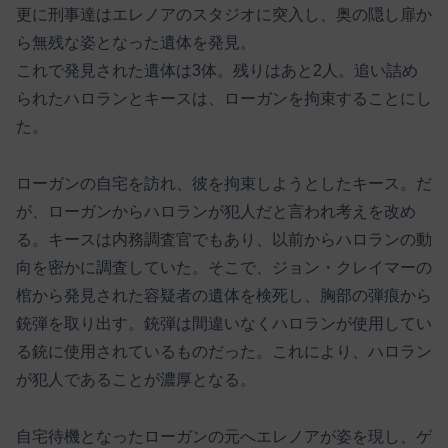
更に刑事達はエレノアのスタジオに突入し、奥の隠し扉か
ら無残な姿となった遺体を発見。
これで発見された遺体は3体。残りはあと2人。追い詰め
られたハロランとキースは、ローガンを拘束することにし
た。
ローガンの自宅を訪れ、彼を拘束しようとしたキース。だ
が、ローガンからハロランが犯人だと言われ考えを改め
る。キースは内務調査官でもあり、以前からハロランの動
向を密かに調査していた。そこで、ジョン・クレイマーの
棺から発見された容疑者の遺体を検死し、胸部の弾痕から
銃弾を取り出す。銃弾は間違いなくハロランが使用してい
る銃に使用されているものだった。これにより、ハロラン
が犯人であることが濃厚となる。
自宅待機となったローガンの元へエレノアが姿を現し、ゲ