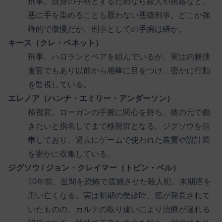
刑事。自身の手柄とするためなら殺人や賄賂など、
悪に手を染めることも厭わない悪徳刑事。どこか強
権的で傲慢だが、刑事としての手腕は確か。
キース（クレ・ベネット）
刑事。ハロランとペアを組んでいるが、実は内務捜
査官でもあり以前から相棒に目をつけ、密かに行動
を監視している。
エレノア（ハンナ・エミリー・アンダーソン）
検視官。ローガンの手腕に関心を持ち、彼の元で働
きたいと指名してまで検視官となる。ジグソウを信
奉しており、過去にゲームで使われた装置や設計図
を密かに収集している。
ジグソウ / ジョン・クレイマー（トビン・ベル）
10年前、世間を恐怖で震撼させた殺人犯。末期癌を
患い亡くなる。実は初期の受診時、癌が発見されて
いたものの、カルテの取り違いにより治療が遅れる