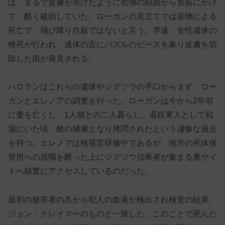
は、まるで皮膚が溶けたように右側の顔面から首筋にかけ
て、酷く破損していた。ローガンの見立てでは薬物による
死亡で、飛び降り自殺ではないと言う。早速、女性遺体の
検死が行われ、遺体の舌にパズルのピースを象り皮膚を切
除した痕が発見される。
ハロランはこれらの遺体やジグソウの手口からまず、ロー
ガンとエレノアの調査を行った。ローガンは今から2年前
に妻を亡くし、1人娘との二人暮らし。退役軍人として戦
場にいた頃、敵の捕虜となり拷問されたという凄惨な過去
を持つ。エレノアは検視官研修中であるが、地方の死体保
管所への就職を断った上にジグソウ信奉者が集まる裏サイ
トへ頻繁にアクセスしているのだった。
最初の被害者の爪から犯人の血液が検出され検査の結果、
ジョン・クレイマーのものと一致した。このことで死んだ