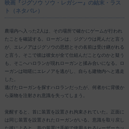
映画『ジグソウ ソウ・レガシー』の結末・ラス
ト（ネタバレ）
農場内へ入った2人は、その場所で確かにゲームが行われ
たことを確認する。ローガンは、ジグソウは死んだと言う
が、エレノアはジグソウの思想とその名前は受け継がれる
と言う。そこで彼は彼女が全て仕組んだことなのかと疑う
も、そこへハロランが現れローガンと揉み合いになる。ロ
ーガンは咄嗟にエレノアを逃がし、自らも建物内へと逃走
した。
逃げたローガンを探すハロランだったが、何者かに背後か
ら薬物を注射され意識を失ってしまう。
覚醒すると、首に装置を設置され拘束されていた。正面に
は同じ装置を設置されたローガンがいる。意識を取り戻し
た彼によると、首の装置は手術で使用されるレーザーカッ