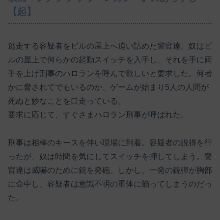
【起】
逃走する容疑者をビルの屋上へ追い詰めた警官達。奴はビ
ルの屋上で何らかの起動スイッチを入手し、それを手に両
手を上げ刑事のハロランを呼んで欲しいと要求した。何者
かに脅されてでもいるのか、ゲームが始まり5人の人間が
死ぬと妙なことを口走っている。
要求に応じて、すぐさまハロラン刑事が呼ばれた。
刑事は相棒のキースを伴い現場に到着。容疑者の説得を行
ったが、奴は時間を気にしてスイッチを押してしまう。警
官達は威嚇のために銃を発砲。しかし、一発の銃弾が胸部
に命中し、容疑者は意識不明の重体に陥ってしまうのだっ
た。