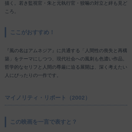
描く。若き監視官・朱と元執行官・狡噛の対立と絆も見ど
ころ。
ここがおすすめ！
『風の名はアムネジア』に共通する「人間性の喪失と再構
築」をテーマにしつつ、現代社会への風刺も色濃い作品。
哲学的なセリフと人間の尊厳に迫る展開は、深く考えたい
人にぴったりの一作です。
マイノリティ・リポート（2002）
この映画を一言で表すと？