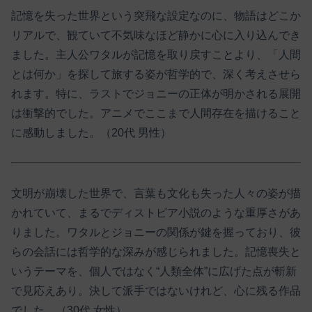
記憶を失った世界という突飛な設定なのに、物語はどこか
リアルで、観ていて不気味なほど静かに心に入り込んでき
ました。主人公ワタルが記憶を取り戻すことより、「人間
とは何か」を探して旅する姿が哲学的で、深く考えさせら
れます。特に、ラストでジョニーの正体が明かされる展開
は衝撃的でした。アニメでここまで人間存在を描けること
に感動しました。（20代 男性）
文明が崩壊した世界で、言葉も文化も失った人々の姿が描
かれていて、まるでディストピア小説のような重厚さがあ
りました。ワタルとジョニーの関係が鍵を握っており、彼
らの会話には哲学的な深みが感じられました。記憶喪失と
いうテーマを、個人ではなく“人類全体”に広げた点が斬新
で見応えあり。決して派手ではないけれど、心に残る作品
でした。（30代 女性）