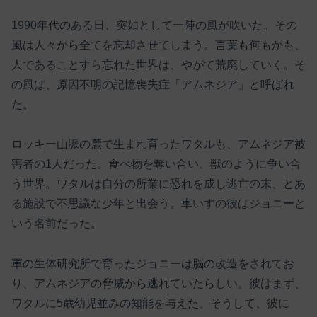
1990年代のある日、突如として一陣の風が吹いた。その
風は人々から全てを忘却させてしまう。言葉も何もかも、
人であることすら忘れた世界は、やがて荒廃していく。そ
の風は、原因不明の記憶喪失症「アムネジア」と呼ばれ
た。
ロッキー山脈の麓で生まれ育ったワタルも、アムネジア被
害者の1人だった。食べ物を奪い合い、獣のように争い合
う世界。ワタルは自分の所業に恐れを成し逃亡の末、とあ
る施設で不思議な少年と出会う。車いすの彼はジョニーと
いう名前だった。
軍の生体研究所で育ったジョニーは脳の改造をされてお
り、アムネジアの脅威から逃れていたらしい。彼はまず、
ワタルに5歳幼児並みの知能を与えた。そうして、彼に