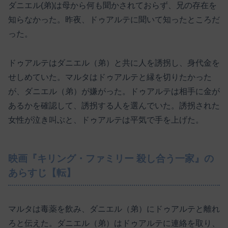
ダニエル(弟)は母から何も聞かされておらず、兄の存在を
知らなかった。昨夜、ドゥアルテに聞いて知ったところだ
った。
ドゥアルテはダニエル（弟）と共に人を誘拐し、身代金を
せしめていた。マルタはドゥアルテと縁を切りたかった
が、ダニエル（弟）が嫌がった。ドゥアルテは相手に金が
あるかを確認して、誘拐する人を選んでいた。誘拐された
女性が泣き叫ぶと、ドゥアルテは平気で手を上げた。
映画『キリング・ファミリー 殺し合う一家』の
あらすじ【転】
マルタは毒薬を飲み、ダニエル（弟）にドゥアルテと離れ
ろと伝えた。ダニエル（弟）はドゥアルテに連絡を取り、