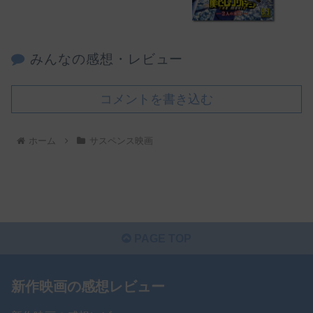
みんなの感想・レビュー
コメントを書き込む
ホーム
サスペンス映画
PAGE TOP
新作映画の感想レビュー