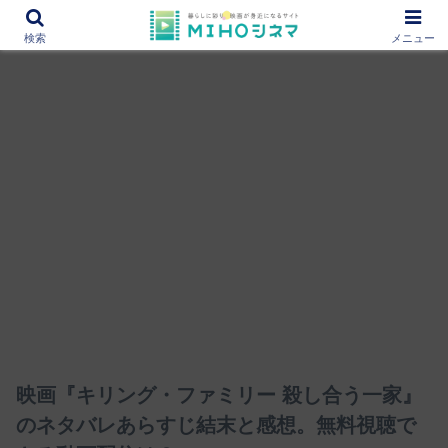
12000作品を紹介！あなたの映画図書館『MIHOシネマ』
検索
メニュー
映画『キリング・ファミリー 殺し合う一家』
のネタバレあらすじ結末と感想。無料視聴で