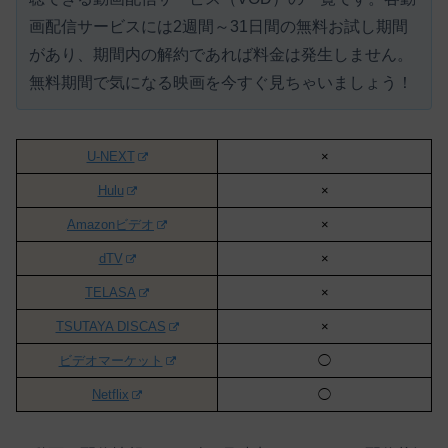
画配信サービスには
2週間～31日間の無料お試し期間
があり、期間内の解約であれば料金は発生しません。
無料期間で気になる映画を今すぐ見ちゃいましょう！
U-NEXT
×
Hulu
×
Amazonビデオ
×
dTV
×
TELASA
×
TSUTAYA DISCAS
×
ビデオマーケット
◯
Netflix
◯