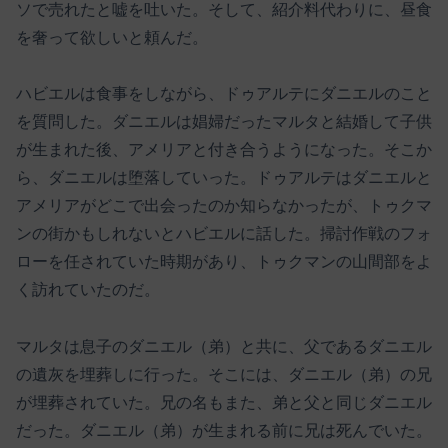
ソで売れたと嘘を吐いた。そして、紹介料代わりに、昼食
を奢って欲しいと頼んだ。
ハビエルは食事をしながら、ドゥアルテにダニエルのこと
を質問した。ダニエルは娼婦だったマルタと結婚して子供
が生まれた後、アメリアと付き合うようになった。そこか
ら、ダニエルは堕落していった。ドゥアルテはダニエルと
アメリアがどこで出会ったのか知らなかったが、トゥクマ
ンの街かもしれないとハビエルに話した。掃討作戦のフォ
ローを任されていた時期があり、トゥクマンの山間部をよ
く訪れていたのだ。
マルタは息子のダニエル（弟）と共に、父であるダニエル
の遺灰を埋葬しに行った。そこには、ダニエル（弟）の兄
が埋葬されていた。兄の名もまた、弟と父と同じダニエル
だった。ダニエル（弟）が生まれる前に兄は死んでいた。