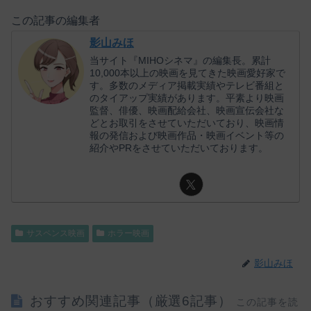
この記事の編集者
影山みほ
当サイト『MIHOシネマ』の編集長。累計
10,000本以上の映画を見てきた映画愛好家で
す。多数のメディア掲載実績やテレビ番組と
のタイアップ実績があります。平素より映画
監督、俳優、映画配給会社、映画宣伝会社な
どとお取引をさせていただいており、映画情
報の発信および映画作品・映画イベント等の
紹介やPRをさせていただいております。
サスペンス映画
ホラー映画
影山みほ
おすすめ関連記事（厳選6記事）
この記事を読