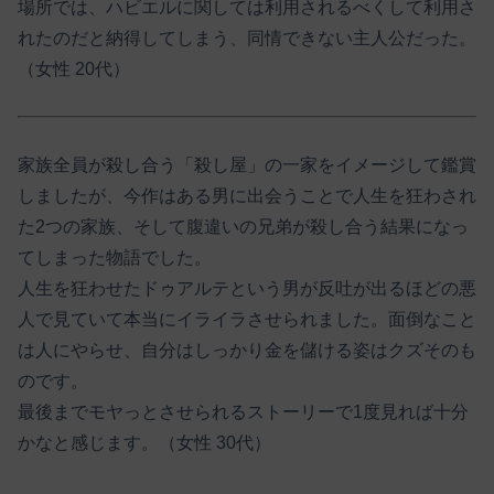
場所では、ハビエルに関しては利用されるべくして利用さ
れたのだと納得してしまう、同情できない主人公だった。
（女性 20代）
家族全員が殺し合う「殺し屋」の一家をイメージして鑑賞
しましたが、今作はある男に出会うことで人生を狂わされ
た2つの家族、そして腹違いの兄弟が殺し合う結果になっ
てしまった物語でした。
人生を狂わせたドゥアルテという男が反吐が出るほどの悪
人で見ていて本当にイライラさせられました。面倒なこと
は人にやらせ、自分はしっかり金を儲ける姿はクズそのも
のです。
最後までモヤっとさせられるストーリーで1度見れば十分
かなと感じます。（女性 30代）