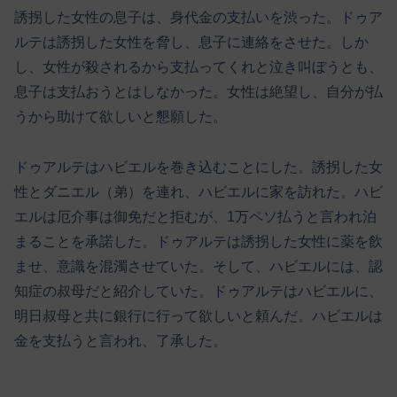
誘拐した女性の息子は、身代金の支払いを渋った。ドゥア
ルテは誘拐した女性を脅し、息子に連絡をさせた。しか
し、女性が殺されるから支払ってくれと泣き叫ぼうとも、
息子は支払おうとはしなかった。女性は絶望し、自分が払
うから助けて欲しいと懇願した。
ドゥアルテはハビエルを巻き込むことにした。誘拐した女
性とダニエル（弟）を連れ、ハビエルに家を訪れた。ハビ
エルは厄介事は御免だと拒むが、1万ペソ払うと言われ泊
まることを承諾した。ドゥアルテは誘拐した女性に薬を飲
ませ、意識を混濁させていた。そして、ハビエルには、認
知症の叔母だと紹介していた。ドゥアルテはハビエルに、
明日叔母と共に銀行に行って欲しいと頼んだ。ハビエルは
金を支払うと言われ、了承した。