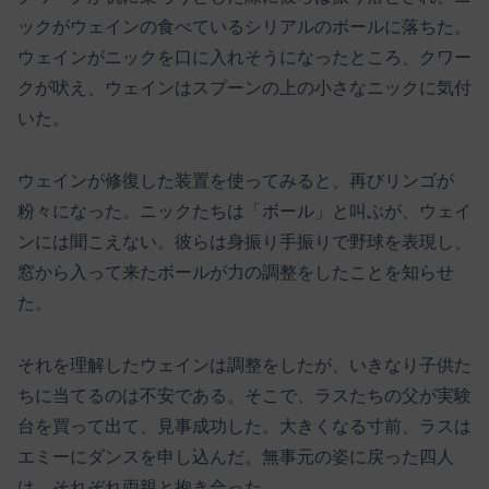
ックがウェインの食べているシリアルのボールに落ちた。
ウェインがニックを口に入れそうになったところ、クワー
クが吠え、ウェインはスプーンの上の小さなニックに気付
いた。
ウェインが修復した装置を使ってみると、再びリンゴが
粉々になった。ニックたちは「ボール」と叫ぶが、ウェイ
ンには聞こえない。彼らは身振り手振りで野球を表現し、
窓から入って来たボールが力の調整をしたことを知らせ
た。
それを理解したウェインは調整をしたが、いきなり子供た
ちに当てるのは不安である。そこで、ラスたちの父が実験
台を買って出て、見事成功した。大きくなる寸前、ラスは
エミーにダンスを申し込んだ。無事元の姿に戻った四人
は、それぞれ両親と抱き合った。