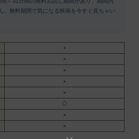
週間～31日間の無料お試し期間があり、期間内
ん。
無料期間で気になる映画を今すぐ見ちゃい
×
×
×
×
×
◯
×
×