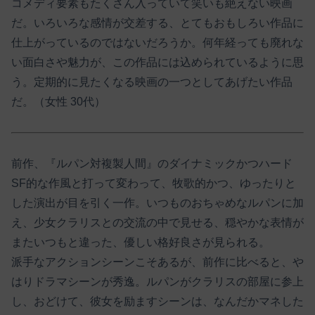
コメディ要素もたくさん入っていて笑いも絶えない映画
だ。いろいろな感情が交差する、とてもおもしろい作品に
仕上がっているのではないだろうか。何年経っても廃れな
い面白さや魅力が、この作品には込められているように思
う。定期的に見たくなる映画の一つとしてあげたい作品
だ。（女性 30代）
前作、『ルパン対複製人間』のダイナミックかつハード
SF的な作風と打って変わって、牧歌的かつ、ゆったりと
した演出が目を引く一作。いつものおちゃめなルパンに加
え、少女クラリスとの交流の中で見せる、穏やかな表情が
またいつもと違った、優しい格好良さが見られる。
派手なアクションシーンこそあるが、前作に比べると、や
はりドラマシーンが秀逸。ルパンがクラリスの部屋に参上
し、おどけて、彼女を励ますシーンは、なんだかマネした