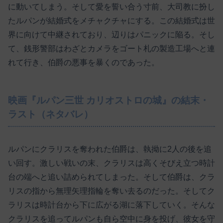
に動いてしまう。そして愛を誓い合う寸前、大司教に扮し
たルパンが結婚式をメチャクチャにする。この結婚式は世
界に向けて中継されており、辺りはパニックに陥る。そし
て、銭形警部はわざとカメラをゴート札の製造工場へと連
れて行き、伯爵の悪事を暴くのであった。
映画『ルパン三世 カリオストロの城』の結末・
ラスト（ネタバレ）
ルパンにクラリスを奪われた伯爵は、執拗に2人の後を追
い回す。激しい戦いの末、クラリスは高くそびえ立つ時計
台の端へと追い詰められてしまった。そして伯爵は、クラ
リスの指から無理矢理指輪を奪い去るのだった。そしてク
ラリスは時計台から下に広がる湖に落下していく。そんな
クラリスを追ってルパンも自ら空中に身を投げ、彼女を守