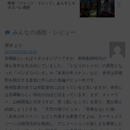
映画『ジャッジ・ドレッド』あらすじ＆
ネタバレ感想
みんなの感想・レビュー
匿名
より:
2017年3月9日 19:50
宮﨑駿といえばスタジオジブリですが、東映動画時代の
彼も良作を生み出していました。『となりのトトロ』の原型とな
った『パンダコパンダ』や『未来少年コナン』など。本作は高畑
勲を独立する直前に作られた長編デビュー作です。
映画監督の全ては初監督作に詰まっていると言いますが、本作に
は宮﨑駿らしい演出が山ほど詰まっています。まず、ストーリ
ー。山崎晴哉と共作ですが、塔（高いところ）を登り、悪が善と
結婚しようとする。『天空の城ラピュタ』『長靴をはいた猫』
『未来少年コナン』などと共通する要素ですよね。カーチェイス
シーンは物理法則を無視し、アニメーションの楽しさを重視した