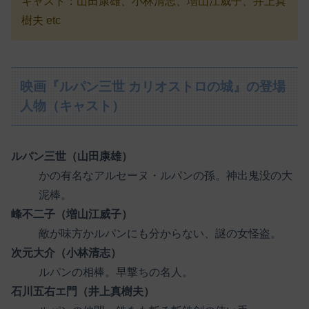
キャスト：山田康雄、小林清志、増山江威子、井上真
樹夫 etc
映画『ルパン三世 カリオストロの城』の登場
人物（キャスト）
ルパン三世（山田康雄）
かの有名なアルセーヌ・ルパンの孫。神出鬼没の大
泥棒。
峰不二子（増山江威子）
敵が味方かルパンにも分からない、謎の女怪盗。
次元大介（小林清志）
ルパンの相棒。早撃ちの名人。
石川五右エ門（井上真樹夫）