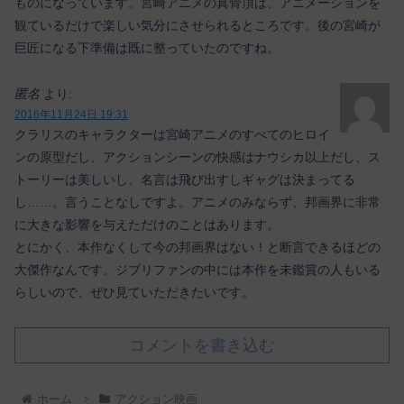
ものになっています。宮崎アニメの真骨頂は、アニメーションを
観ているだけで楽しい気分にさせられるところです。後の宮崎が
巨匠になる下準備は既に整っていたのですね。
匿名
より:
2016年11月24日 19:31
クラリスのキャラクターは宮崎アニメのすべてのヒロイ
ンの原型だし、アクションシーンの快感はナウシカ以上だし、ス
トーリーは美しいし、名言は飛び出すしギャグは決まってる
し……。言うことなしですよ。アニメのみならず、邦画界に非常
に大きな影響を与えただけのことはあります。
とにかく、本作なくして今の邦画界はない！と断言できるほどの
大傑作なんです。ジブリファンの中には本作を未鑑賞の人もいる
らしいので、ぜひ見ていただきたいです。
コメントを書き込む
ホーム
アクション映画