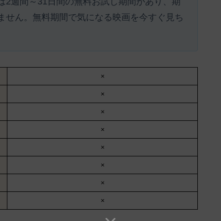
は
2週間～31日間の無料お試し期間があり、期
ません。
無料期間で気になる映画を今すぐ見ち
×
×
×
×
×
×
×
×