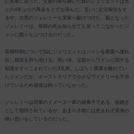
に実家に戻った。父親の後を継いだ妹のジュリエットは兄
との4年ぶりの再会をとても喜んだ。互いに近況報告をす
る中、次男のジェレミーも実家へ駆けつけた。親となった
ジェレミーは、母親の死を知らせても戻ってこなかったジ
ャンに怒りをぶつけるのだった。
収穫時期について悩むジュリエットはジャンを農園へ連れ
出し相談を持ち掛ける。幼い頃、父親からワインに関する
知識をすりこまれていた3兄弟。しばらく農園を離れてい
たジャンだが、オーストラリアで小さなワイナリーを手掛
けているため感覚は鈍っていなかった。
ジェレミーは同業のドメーヌ一家の婿養子である。後継ぎ
として期待されているが、あまり才能には恵まれず肩身の
狭い思いをしているのだった。