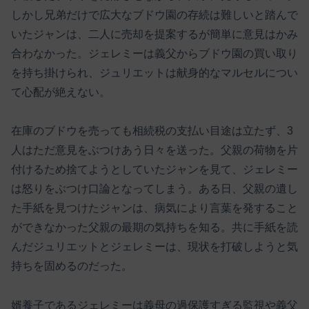
しかし兄弟だけで広大なブドウ園の存続は難しいと踏んで
いたジャンは、二人に売却を提案するが簡単に意見はかみ
合わなかった。ジェレミーは義父からブドウ園の買い取り
を持ち掛けられ、ジュリエットは献身的なマルセルについ
て心配が絶えない。
在庫のブドウを売っても相続税の支払い目途は立たず、3
人はただ意見をぶつけあう日々を送った。父親の荷物を片
付けるため捨てようとしていたジャンを見て、ジェレミー
は怒りをぶつけ口論となってしまう。ある日、父親の遺し
た手紙を見つけたジャンは、病気により言葉を発すること
ができなかった父親の最期の気持ちを知る。共に手紙を読
んだジュリエットとジェレミーは、現状を打破しようと気
持ちを固めるのだった。
婿養子であるジェレミーは義母の過保護すぎる監視や義父