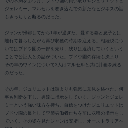
での不満をぶつけ、ブドウ園の買い取りやジュリエットと
ジェレミー、マルセルを巻き込んでの新たなビジネスの話
もきっちりと断るのだった。
ジャンが帰郷してから1年が過ぎた。愛する妻と息子とは
離れて暮らしながら再び収穫の時期を迎える。相続税につ
いてはブドウ園の一部を売り、残りは返済していくという
ことで公証人との話がついた。ブドウ園の存続も決まり、
その年のワインについて3人はマルセルと共に計画を練る
のだった。
その年、ジュリエットは誰よりも強気に意見を述べた。何
事も判断を下し、男達に指示をしていく。ジャンとジェレ
ミーという強い味方を持ち、自信をつけたジュリエットは
ブドウ園の長として季節労働者たちを前に収穫の指示をし
ていく。その姿を見たジャンは安堵し、オーストラリアへ