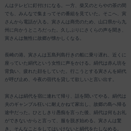
んはテレビに釘付けになる。一方、柴又のとらやの茶の間
でも、みんなで集まってその番組を見ていた。そこへ、寅
さんから電話が入る。寅さんは商売のため、山口県から九
州に向かうところだった。久しぶりにさくらの声を聞き、
寅さんは無性に故郷が懐かしくなる。
長崎の港。寅さんは五島列島行きの船に乗り遅れ、近くに
座っていた絹代という女性に声をかける。絹代は赤ん坊を
背負い、疲れた顔をしていた。行こうとする寅さんを絹代
が呼び止め、今夜の宿代を貸して欲しいと言い出す。
寅さんは絹代を宿に連れて帰り、話を聞いてやる。絹代は
夫のギャンブル狂いに耐えかねて家出し、故郷の島へ帰る
途中だった。ひとしきり愚痴を言った後、絹代は何もお礼
ができないからと言って、服を脱ぎ始める。寅さんは驚
き、そんなことをしてはいけないと絹代をたしなめる。