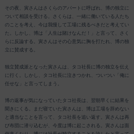
その夜、寅さんはさくらのアパートに呼ばれ、博の独立に
ついて相談を受ける。さくらは、一緒に働いている人たち
のことを考え、今は我慢して工場に残るべきだと考えてい
た。しかし、博は「人生は賭けなんだ！」と言って、さく
らに反論する。寅さんはその心意気に胸を打たれ、博の独
立に賛成する。
独立賛成派となった寅さんは、タコ社長に博の独立を伝え
に行く。しかし、タコ社長に泣きつかれ、ついつい「俺に
任せな」と言ってしまう。
博の返事が気になっていたタコ社長は、翌朝早くに結果を
聞きにくる。まだ寝ていた寅さんは、博は工場を辞めない
と適当なことを言って、タコ社長を追い返す。寅さんは再
び布団に潜り込むが、今度は博に起こされる。寅さんは面
倒臭くなり、博には社長が独立することを許したと言って