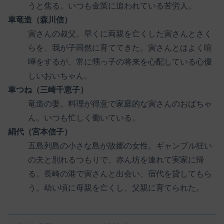
うと焦る。いつも金策に追われている苦労人。
車竜造（森川信）
寅さんの叔父。早くに両親を亡くした寅さんとさく
らを、我が子同然に育ててきた。寅さんとはよく喧
嘩をするが、常に甥っ子の将来を心配している心優
しいおいちゃん。
車つね（三崎千恵子）
竜造の妻。料理が得意で家庭的な寅さんのおばちゃ
ん。いつも忙しく働いている。
絹代（宮本信子）
五島列島の小さな島が故郷の女性。ギャンブル狂い
の夫と別れるつもりで、赤ん坊を連れて実家に帰
る。長崎の港で寅さんと出会い、宿代を貸してもら
う。幼い頃に母親を亡くし、父親に育てられた。