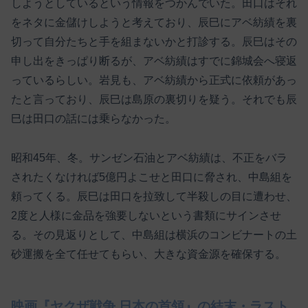
しようとしているという情報をつかんでいた。田口はそれ
をネタに金儲けしようと考えており、辰巳にアベ紡績を裏
切って自分たちと手を組まないかと打診する。辰巳はその
申し出をきっぱり断るが、アベ紡績はすでに錦城会へ寝返
っているらしい。岩見も、アベ紡績から正式に依頼があっ
たと言っており、辰巳は島原の裏切りを疑う。それでも辰
巳は田口の話には乗らなかった。
昭和45年、冬。サンゼン石油とアベ紡績は、不正をバラ
されたくなければ5億円よこせと田口に脅され、中島組を
頼ってくる。辰巳は田口を拉致して半殺しの目に遭わせ、
2度と人様に金品を強要しないという書類にサインさせ
る。その見返りとして、中島組は横浜のコンビナートの土
砂運搬を全て任せてもらい、大きな資金源を確保する。
映画『ヤクザ戦争 日本の首領』の結末・ラスト