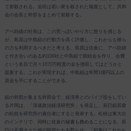
て射殺される。迫田は若い衆を殺された報復として、共和
会の会長と幹部をまとめて射殺する。
アベ紡績の社長は、この荒っぽいやり方に怒りを感じる
が、島原は中島組の行動力を高く評価し、これからも彼ら
の力を利用するべきだと考える。島原は佐倉に、アベ紡績
と付き合いのある約100社と中島組で親睦会を作り、会費
という名目で月々10万円程度の金を徴収してはどうかと
提案する。これが実現すれば、中島組は年間1億円以上の
資金を手にすることができる。
組の幹部が集まる幹部会で、経済界とのパイプ役をしてい
る片岡は、「浪速政治経済研究所」を発足し、辰巳組若衆
の松枝を研究所の責任者にすると発表する。松枝は東大出
のインテリで、同時に佐倉の秘書も務めることになる。辰
巳は不満そうな他の幹部たちを黙らせ、「戦争はこれから