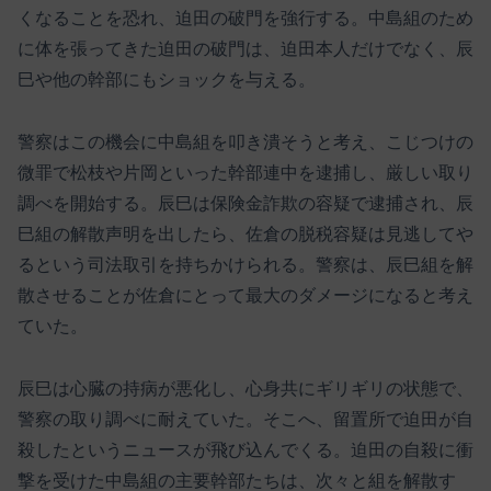
くなることを恐れ、迫田の破門を強行する。中島組のため
に体を張ってきた迫田の破門は、迫田本人だけでなく、辰
巳や他の幹部にもショックを与える。
警察はこの機会に中島組を叩き潰そうと考え、こじつけの
微罪で松枝や片岡といった幹部連中を逮捕し、厳しい取り
調べを開始する。辰巳は保険金詐欺の容疑で逮捕され、辰
巳組の解散声明を出したら、佐倉の脱税容疑は見逃してや
るという司法取引を持ちかけられる。警察は、辰巳組を解
散させることが佐倉にとって最大のダメージになると考え
ていた。
辰巳は心臓の持病が悪化し、心身共にギリギリの状態で、
警察の取り調べに耐えていた。そこへ、留置所で迫田が自
殺したというニュースが飛び込んでくる。迫田の自殺に衝
撃を受けた中島組の主要幹部たちは、次々と組を解散す