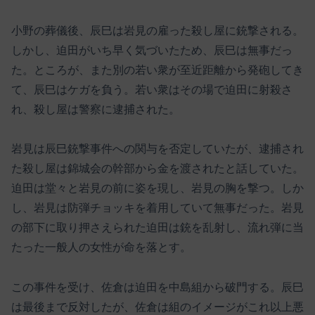
小野の葬儀後、辰巳は岩見の雇った殺し屋に銃撃される。
しかし、迫田がいち早く気づいたため、辰巳は無事だっ
た。ところが、また別の若い衆が至近距離から発砲してき
て、辰巳はケガを負う。若い衆はその場で迫田に射殺さ
れ、殺し屋は警察に逮捕された。
岩見は辰巳銃撃事件への関与を否定していたが、逮捕され
た殺し屋は錦城会の幹部から金を渡されたと話していた。
迫田は堂々と岩見の前に姿を現し、岩見の胸を撃つ。しか
し、岩見は防弾チョッキを着用していて無事だった。岩見
の部下に取り押さえられた迫田は銃を乱射し、流れ弾に当
たった一般人の女性が命を落とす。
この事件を受け、佐倉は迫田を中島組から破門する。辰巳
は最後まで反対したが、佐倉は組のイメージがこれ以上悪