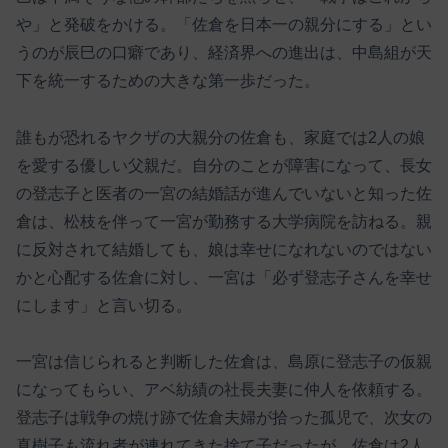
や」と発破をかける。「佐倉を日本一の親分にする」とい
うのが辰巳の口癖であり、経済界への進出は、中島組が天
下を統一するための大きな第一歩だった。
誰もが恐れるヤクザの大親分の佐倉も、家庭では2人の娘
を愛する優しい父親だ。自分のことが障害になって、長女
の登志子と医者の一宮の結婚話が進んでいないと知った佐
倉は、松枝を伴って一宮が勤務する大学病院を訪ねる。親
に反対されて結婚しても、娘は幸せになれないのではない
かと心配する佐倉に対し、一宮は「必ず登志子さんを幸せ
にします」と言い切る。
一宮は信じられると判断した佐倉は、島原に登志子の仮親
になってもらい、アベ紡績の社長夫妻に仲人を依頼する。
登志子は戦争の焼け跡で佐倉夫婦が拾った孤児で、次女の
真樹子も流れ者が連れてきた捨て子だったが、佐倉は2人