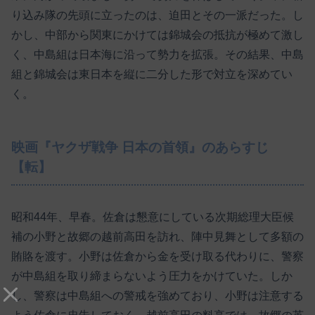
り込み隊の先頭に立ったのは、迫田とその一派だった。し
かし、中部から関東にかけては錦城会の抵抗が極めて激し
く、中島組は日本海に沿って勢力を拡張。その結果、中島
組と錦城会は東日本を縦に二分した形で対立を深めてい
く。
映画『ヤクザ戦争 日本の首領』のあらすじ
【転】
昭和44年、早春。佐倉は懇意にしている次期総理大臣候
補の小野と故郷の越前高田を訪れ、陣中見舞として多額の
賄賂を渡す。小野は佐倉から金を受け取る代わりに、警察
が中島組を取り締まらないよう圧力をかけていた。しか
し、警察は中島組への警戒を強めており、小野は注意する