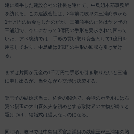
建に着手した建設会社の社長を連れて、中島組本部事務所
を訪れる。この建設会社は、3年前に岐阜の三浦商事から
1千万円の借金をしたのだが、三浦商事の正体はヤクザの
三浦組で、今年になって3億円の手形を要求されて困って
いた。アベ紡績では、手形の買い取り資金として1億円を
用意しており、中島組は3億円の手形の回収を引き受け
る。
まずは片岡が元金の1千万円で手形を引き取りたいと三浦
に申し出るが、当然ながら交渉は決裂する。
登志子の結婚式当日。佐倉の関係で、会場のホテルには右
翼の親玉の大山喜久夫を初めとする政財界の大物が続々と
駆けつけ、結婚式は盛大なものになる。
同じ頃、岐阜では中島組系宮之浦組の鉄砲玉が三浦組の賭