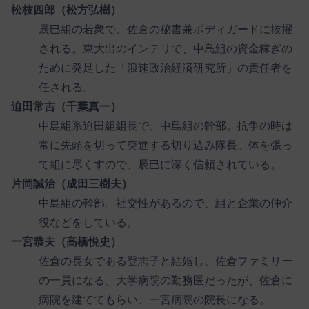
松枝四郎（松方弘樹）
辰巳組の若衆で、佐倉の秘書兼ボディガードに抜擢
される。東大出のインテリで、中島組の資金稼ぎの
ために発足した「浪速政治経済研究所」の責任者を
任される。
迫田常吉（千葉真一）
中島組系迫田組組長で、中島組の幹部。抗争の時は
常に先頭を切って突進する切り込み隊長。体を張っ
て組に尽くすので、辰巳に深く信頼されている。
片岡誠治（成田三樹夫）
中島組の幹部。社交性があるので、組と企業の仲介
役などをしている。
一宮恭夫（高橋悦史）
佐倉の長女である登志子と結婚し、佐倉ファミリー
の一員になる。大学病院の勤務医だったが、佐倉に
病院を建ててもらい、一宮病院の院長になる。