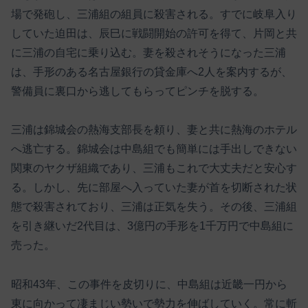
場で発砲し、三浦組の組員に殺害される。すでに岐阜入り
していた迫田は、辰巳に戦闘開始の許可を得て、片岡と共
に三浦の自宅に乗り込む。妻を殺されそうになった三浦
は、手形のある名古屋銀行の貸金庫へ2人を案内するが、
警備員に裏口から逃してもらってピンチを脱する。
三浦は錦城会の熱海支部長を頼り、妻と共に熱海のホテル
へ逃亡する。錦城会は中島組でも簡単には手出しできない
関東のヤクザ組織であり、三浦もこれで大丈夫だと安心す
る。しかし、先に部屋へ入っていた妻が首を切断された状
態で殺害されており、三浦は正気を失う。その後、三浦組
を引き継いだ2代目は、3億円の手形を1千万円で中島組に
売った。
昭和43年、この事件を皮切りに、中島組は近畿一円から
東に向かって凄まじい勢いで勢力を伸ばしていく。常に斬