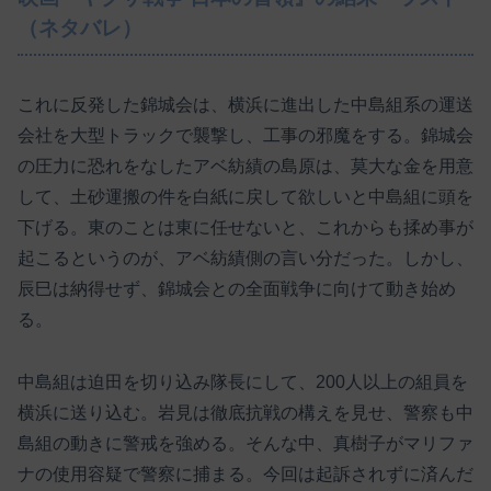
（ネタバレ）
これに反発した錦城会は、横浜に進出した中島組系の運送
会社を大型トラックで襲撃し、工事の邪魔をする。錦城会
の圧力に恐れをなしたアベ紡績の島原は、莫大な金を用意
して、土砂運搬の件を白紙に戻して欲しいと中島組に頭を
下げる。東のことは東に任せないと、これからも揉め事が
起こるというのが、アベ紡績側の言い分だった。しかし、
辰巳は納得せず、錦城会との全面戦争に向けて動き始め
る。
中島組は迫田を切り込み隊長にして、200人以上の組員を
横浜に送り込む。岩見は徹底抗戦の構えを見せ、警察も中
島組の動きに警戒を強める。そんな中、真樹子がマリファ
ナの使用容疑で警察に捕まる。今回は起訴されずに済んだ