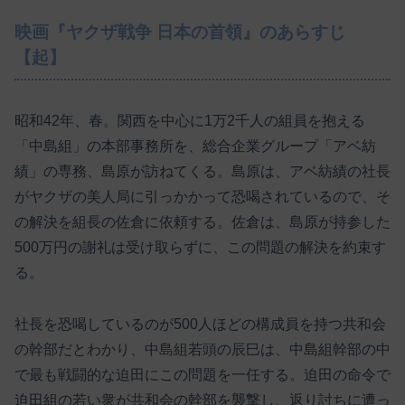
映画『ヤクザ戦争 日本の首領』のあらすじ
【起】
昭和42年、春。関西を中心に1万2千人の組員を抱える
「中島組」の本部事務所を、総合企業グループ「アベ紡
績」の専務、島原が訪ねてくる。島原は、アベ紡績の社長
がヤクザの美人局に引っかかって恐喝されているので、そ
の解決を組長の佐倉に依頼する。佐倉は、島原が持参した
500万円の謝礼は受け取らずに、この問題の解決を約束す
る。
社長を恐喝しているのが500人ほどの構成員を持つ共和会
の幹部だとわかり、中島組若頭の辰巳は、中島組幹部の中
で最も戦闘的な迫田にこの問題を一任する。迫田の命令で
迫田組の若い衆が共和会の幹部を襲撃し、返り討ちに遭っ