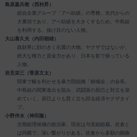
島原嘉兵衛（西村昇）
総合企業グループ「アベ紡績」の専務。先代からの
大番頭であり、アベ紡績を大きくするため、中島組
を利用する。抜け目のない人物。
大山喜久夫（内田朝雄）
政財界に顔のきく右翼の大物。ヤクザではないが、
絶大な権力と資金力があり、日本を影で操っている
人物。
岩見栄三（菅原文太）
関東で幅を利かせる暴力団組織「錦城会」の会長。
中島組の関東進出を阻み、武闘派の辰巳と対立を深
めていく。辰巳よりも賢く立ち回る経済ヤクザタイ
プ。
小野伴水（神田隆）
次期総理候補の政治家。現在は与党副総裁。佐倉と
は同郷で、深い繋がりがある。佐倉から多額の賄賂