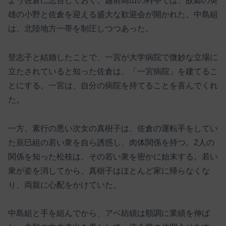
よう佐倉に忠告しておく。越前高田の料亭では、故郷の英
雄の小野と佐倉を迎える盛大な歓迎会が開かれた。中島組
は、北陸地方一帯を制圧しつつあった。
登志子と結婚したことで、一宮が大学病院で微妙な立場に
立たされていると知った佐倉は、「一宮病院」を建てるこ
とにする。一宮は、自分の病院を持てることを喜んでくれ
た。
一方、素行の悪い次女の真樹子は、佐倉の運転手をしてい
た辰巳組の若い衆を自ら誘惑し、肉体関係を持つ。2人の
関係を知った松枝は、その若い衆を密かに始末する。若い
衆が姿を消してから、真樹子はほとんど家に帰らなくな
り、両親に心配をかけていた。
中島組と手を組んでから、アベ紡績は順調に業績を伸ば