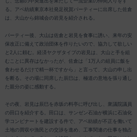
し、念願の中央進出を果たして一流企業の仲間入りをす
る。アベ紡績東京本社発足祝賀パーティーに出席した佐倉
は、大山から錦城会の岩見を紹介される。
パーティー後、大山は佐倉と岩見を食事に誘い、来年の安
保改正に備えて政治団体を作りたいので、協力して欲しい
と2人に頼む。経済ヤクザタイプの岩見は、大山と手を組
むことに異存はなかったが、佐倉は「1万人の組員に飯を
食わせるだけで精一杯ですから」と言って、大山の申し出
を断る。その場に同席した辰巳は、極道の意地を張り通し
た親分の姿に感動する。
その夜、岩見は辰巳を赤坂の料亭に呼び出し、衆議院議員
の田口を紹介する。田口は、サンゼン石油が横浜に石油化
学コンビナートを建設する件で、アベ紡績が不正を働いて
土地の買収や漁民との交渉を進め、工事関連の仕事を独占