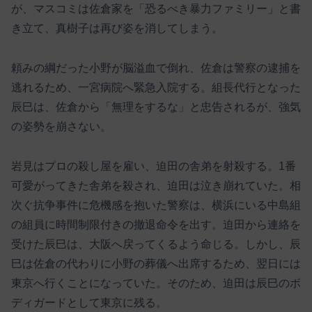
が、マスコミは佐倉家を「恐るべき暴力ファミリー」と書
き立て、真樹子は再び姿を消してしまう。
頼みの綱だった小野が脳溢血で倒れ、佐倉は警察の逮捕を
逃れるため、一宮病院へ緊急入院する。組長代行となった
辰巳は、佐倉から「無理をするな」と忠告されるが、強気
の姿勢を崩さない。
岩見はプロの殺し屋を雇い、迫田の舎弟を射殺する。1番
可愛がってきた舎弟を殺され、迫田は泣き崩れていた。相
次ぐ抗争事件に危機感を抱いた警察は、横浜にいる中島組
の組員に時間制限付きの撤退命令を出す。迫田から連絡を
受けた辰巳は、大阪へ戻ってくるよう命じる。しかし、辰
巳は佐倉の代わりに小野の葬儀へ出席するため、翌日には
東京へ行くことになっていた。そのため、迫田は辰巳のボ
ディガードとして東京に残る。