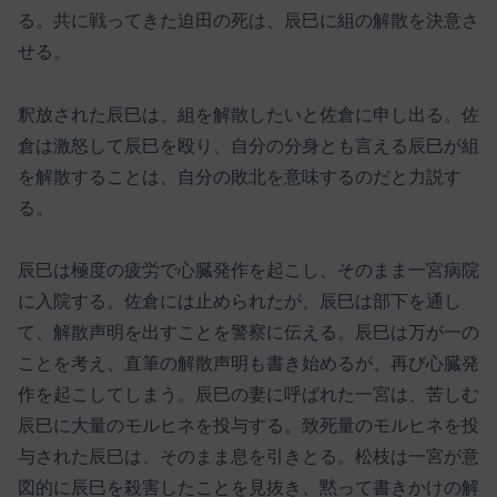
る。共に戦ってきた迫田の死は、辰巳に組の解散を決意さ
せる。
釈放された辰巳は、組を解散したいと佐倉に申し出る。佐
倉は激怒して辰巳を殴り、自分の分身とも言える辰巳が組
を解散することは、自分の敗北を意味するのだと力説す
る。
辰巳は極度の疲労で心臓発作を起こし、そのまま一宮病院
に入院する。佐倉には止められたが、辰巳は部下を通し
て、解散声明を出すことを警察に伝える。辰巳は万が一の
ことを考え、直筆の解散声明も書き始めるが、再び心臓発
作を起こしてしまう。辰巳の妻に呼ばれた一宮は、苦しむ
辰巳に大量のモルヒネを投与する。致死量のモルヒネを投
与された辰巳は、そのまま息を引きとる。松枝は一宮が意
図的に辰巳を殺害したことを見抜き、黙って書きかけの解