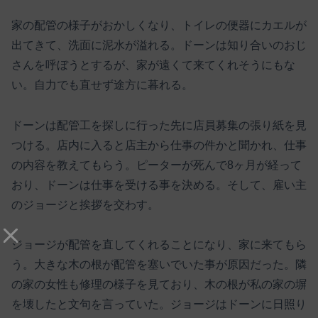
家の配管の様子がおかしくなり、トイレの便器にカエルが
出てきて、洗面に泥水が溢れる。ドーンは知り合いのおじ
さんを呼ぼうとするが、家が遠くて来てくれそうにもな
い。自力でも直せず途方に暮れる。
ドーンは配管工を探しに行った先に店員募集の張り紙を見
つける。店内に入ると店主から仕事の件かと聞かれ、仕事
の内容を教えてもらう。ピーターが死んで8ヶ月が経って
おり、ドーンは仕事を受ける事を決める。そして、雇い主
のジョージと挨拶を交わす。
ジョージが配管を直してくれることになり、家に来てもら
う。大きな木の根が配管を塞いでいた事が原因だった。隣
の家の女性も修理の様子を見ており、木の根が私の家の塀
を壊したと文句を言っていた。ジョージはドーンに日照り