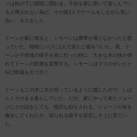
ンは机の下に咄嗟に隠れる。子供を家に置いて楽しんでい
ると噂されない為だ。その後2人でゲームをしながら笑い
合い、キスをした。
ドーンが家に帰ると、シモーンは携帯が通じなかったと怒
っていた。咄嗟にパブに1人で居たと嘘をついた。夜、ド
ーンが子供達の様子を見に行った時に、大きな木の枝が倒
れてドーンの部屋を直撃する。シモーンはママのせいだと
叫び部屋を出て行く。
ドーンもこの木に夫が宿っているように感じたので、しば
らくそのまま暮らしていた。だが、家にやって来たジョー
ジにその話をしても、怪訝な顔をされる。ジョージが枝を
撤去してくれたが、切られる様子を皆悲しそうに見てい
た。