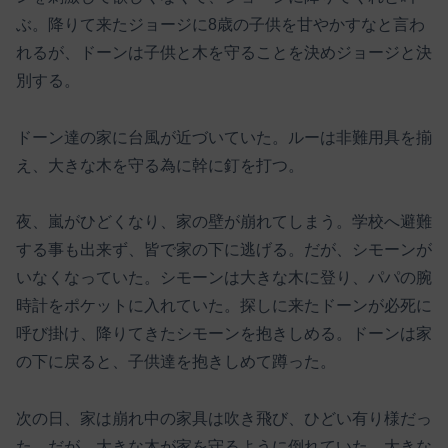
ぶ。降りて来たジョージに8歳の子供を甘やかすなと言わ
れるが、ドーンは子供と木を守ることを決めジョージと決
別する。
ドーン達の家に台風が近づいていた。ルーは非難用具を揃
え、大きな木を守る為に幹に釘を打つ。
夜、嵐がひどくなり、家の壁が崩れてしまう。学校へ避難
する事も出来ず、皆で家の下に逃げる。だが、シモーンが
いなくなっていた。シモーンは大きな木に登り、パパの腕
時計をポケットに入れていた。探しに来たドーンが必死に
呼び掛け、降りてきたシモーンを抱きしめる。ドーンは家
の下に戻ると、子供達を抱きしめて蹲った。
次の日、家は崩れ中の家具は吹き飛び、ひどい有り様だっ
た。だが、大きな木が家を守るように倒れていた。大きな