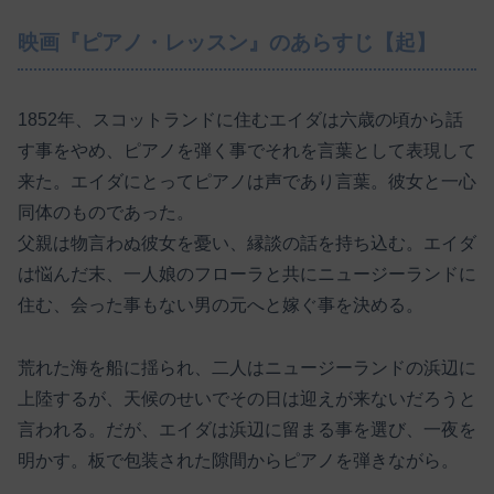
映画『ピアノ・レッスン』のあらすじ【起】
1852年、スコットランドに住むエイダは六歳の頃から話
す事をやめ、ピアノを弾く事でそれを言葉として表現して
来た。エイダにとってピアノは声であり言葉。彼女と一心
同体のものであった。
父親は物言わぬ彼女を憂い、縁談の話を持ち込む。エイダ
は悩んだ末、一人娘のフローラと共にニュージーランドに
住む、会った事もない男の元へと嫁ぐ事を決める。
荒れた海を船に揺られ、二人はニュージーランドの浜辺に
上陸するが、天候のせいでその日は迎えが来ないだろうと
言われる。だが、エイダは浜辺に留まる事を選び、一夜を
明かす。板で包装された隙間からピアノを弾きながら。