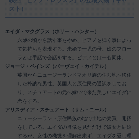
映画『ピアノ・レッスン』の登場人物（キャ
スト）
エイダ・マクグラス（ホリー・ハンター）
六歳の頃から話す事をやめ、ピアノを弾く事によっ
て気持ちを表現する。未婚で一児の母。娘のフロー
ラとは手話で会話をする。ピアノとは一心同体。
ジョージ・ベインズ（バーヴェイ・カイテル）
英国からニュージーランドマオリ族の住む地へ移住
した朴訥な男性。英国人と原住民の通訳をしてお
り、スチュアートの元へ嫁いで来た美しいエイダに
恋をする。
アリスディア・スチュアート（サム・ニール）
ニュージーランド原住民族の地で土地の売買、開拓
をしている。エイダの肖像を見ただけで彼女と結婚
するが、女性の機微を理解出来ず、エイダを愛し理