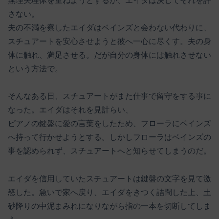
無理矢理体を重ねようとするが、エイダは決してそれを許
さない。
夫の不満を察したエイダはベインズと会わない代わりに、
スチュアートを安心させようと彼へ一心に尽くす。夫の身
体に触れ、満足させる。だが自分の身体には触れさせない
という方法で。
そんなある日、スチュアートがまた仕事で留守をする事に
なった。エイダはそれを見計らい、
ピアノの鍵盤に愛の言葉をしたため、フローラにベインズ
へ持って行かせようとする。しかしフローラはベインズの
事を認められず、スチュアートへと知らせてしまうのだ。
エイダを信用していたスチュアートは鍵盤の文字を見て激
怒した。急いで家へ戻り、エイダをきつく詰問した上、土
砂降りの中泥まみれになりながら指の一本を切断してしま