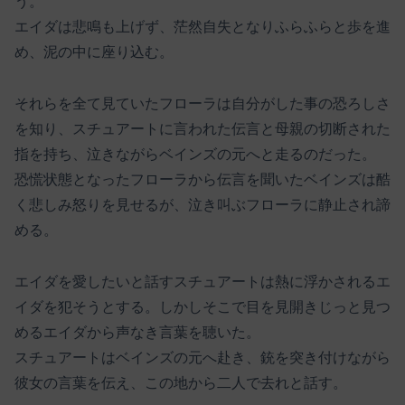
う。
エイダは悲鳴も上げず、茫然自失となりふらふらと歩を進
め、泥の中に座り込む。
それらを全て見ていたフローラは自分がした事の恐ろしさ
を知り、スチュアートに言われた伝言と母親の切断された
指を持ち、泣きながらベインズの元へと走るのだった。
恐慌状態となったフローラから伝言を聞いたベインズは酷
く悲しみ怒りを見せるが、泣き叫ぶフローラに静止され諦
める。
エイダを愛したいと話すスチュアートは熱に浮かされるエ
イダを犯そうとする。しかしそこで目を見開きじっと見つ
めるエイダから声なき言葉を聴いた。
スチュアートはベインズの元へ赴き、銃を突き付けながら
彼女の言葉を伝え、この地から二人で去れと話す。