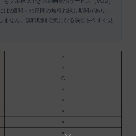
』をフル視聴できる動画配信サービス（VOD）
には
2週間～31日間の無料お試し期間があり、
しません。
無料期間で気になる映画を今すぐ見
×
×
◯
×
×
×
×
×