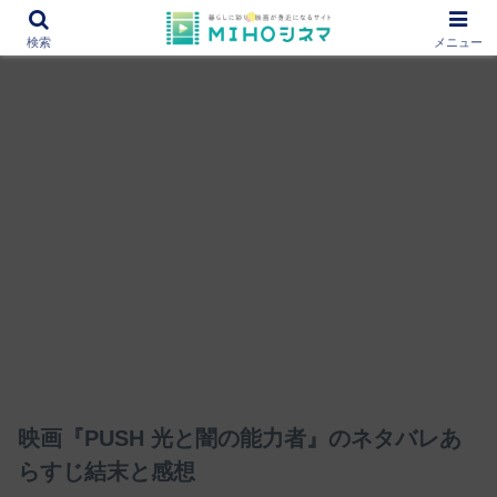
12000作品を紹介！あなたの映画図書館『MIHOシネマ』
検索
メニュー
映画『PUSH 光と闇の能力者』のネタバレあ
らすじ結末と感想