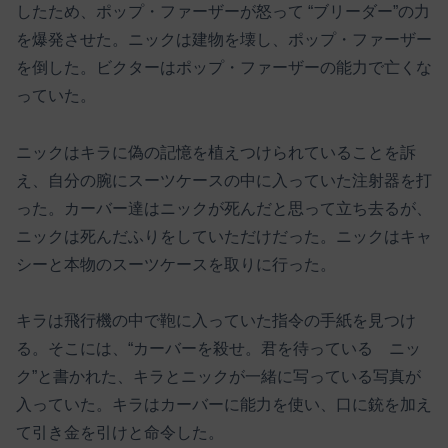
したため、ポップ・ファーザーが怒って “ブリーダー”の力
を爆発させた。ニックは建物を壊し、ポップ・ファーザー
を倒した。ビクターはポップ・ファーザーの能力で亡くな
っていた。
ニックはキラに偽の記憶を植えつけられていることを訴
え、自分の腕にスーツケースの中に入っていた注射器を打
った。カーバー達はニックが死んだと思って立ち去るが、
ニックは死んだふりをしていただけだった。ニックはキャ
シーと本物のスーツケースを取りに行った。
キラは飛行機の中で鞄に入っていた指令の手紙を見つけ
る。そこには、“カーバーを殺せ。君を待っている ニッ
ク”と書かれた、キラとニックが一緒に写っている写真が
入っていた。キラはカーバーに能力を使い、口に銃を加え
て引き金を引けと命令した。