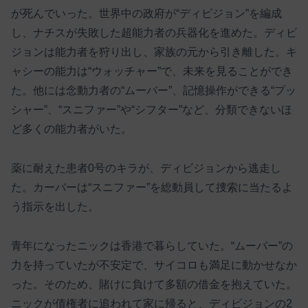
が死んでいった。世界中の政府が“ディビジョン”を編成
し、ナチスが失敗した超能力者の兵器化を進めた。ディビ
ジョンは能力者を狩り出し、家族の元から引き離した。キ
ャシーの能力は“ウォッチャー”で、未来を見ることができ
た。他には念動力者の“ムーバー”、記憶操作ができる“プッ
シャー”、“スニファー”や“シフター”など、分類できないほ
ど多くの能力者がいた。
薬に耐えた患者0号のキラが、ディビジョンから逃走し
た。カーバーは“スニファー”を総動員して捜索に当たるよ
う指示を出した。
青年になったニックは香港で暮らしていた。“ムーバー”の
力を持っていたが不安定で、サイコロも満足に動かせなか
った。そのため、賭けに負けて多額の借金を抱えていた。
ニックが債権者に追われて家に帰ると、ディビジョンの2