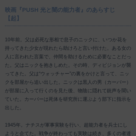
映画『PUSH 光と闇の能力者』のあらすじ
【起】
10年前。父は必死な形相で息子のニックに、いつか花を
持ってきた少女が現れたら助けろと言い付けた。ある女の
人に言われた言葉で、仲間を助けるために必要なことだっ
た。父はニックを抱きしめた。その時、ディビジョンが襲
ってきた。父は“ウォッチャー”の裏をかけと言って、ニッ
クを部屋から追い出した。ニックは黒人の男（カーバー）
が部屋に入って行くのを見た後、物陰に隠れて銃声を聞い
ていた。カーバーは死体を研究所に運ぶよう部下に指示を
出した。
1945年。ナチスが軍事実験を行い、超能力者を兵士にし
ようと企てた。戦争が終わっても実験は続き、多くの者達