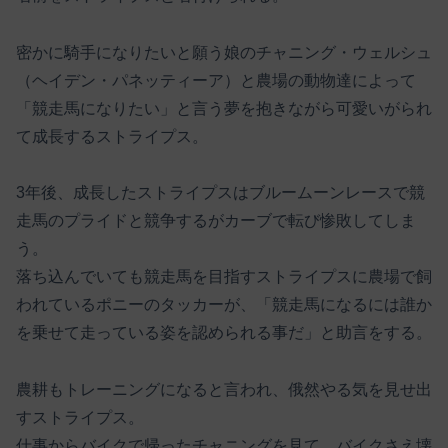
密かに騎手になりたいと願う娘のチャニング・ウェルシュ
（ヘイデン・パネッティーア）と農場の動物達によって
「競走馬になりたい」と言う夢を抱きながら可愛いがられ
て成長するストライプス。
3年後、成長したストライプスはブルームーンレースで競
走馬のプライドと競争するがカーブで転び惨敗してしま
う。
落ち込んでいても競走馬を目指すストライプスに農場で飼
われているポニーのタッカーが、「競走馬になるには誰か
を乗せて走っている姿を認められる事だ」と助言をする。
農耕もトレーニングになると言われ、俄然やる気を見せ出
すストライプス。
仕事からバイクで帰ったチャニングを見て、バイクさえ壊