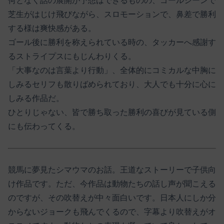
何となく話の展開が予想はできるものの、ゴールシーンで
芝生がはじけ飛びながら、スロモーションで、鼻差で勝利
する様は爽快感がある。
ゴール後に勝利を称えられている時の、タッカーへ感謝す
るストライプスにもじんわりくる。
「大事なのは言葉より行動」、全体的にコミカルな中胸に
しみるセリフも散りばめられており、大人でも十分に心に
しみる作品だ。
ひとりじゃない、皆で勝ち取った勝利の喜びが見ている側
にも伝わってくる。
競馬に夢見たシマウマのお話。王道なストーリーで子供向
け作品です。ただ、今作品は動物たちの話し声が聞こえる
のですが、その吹替えが中々面白いです。日本人にしか分
からないジョークも飛んでくるので、字幕より吹替えがオ