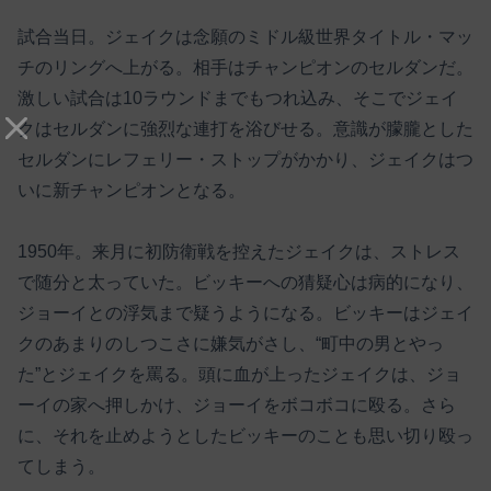
試合当日。ジェイクは念願のミドル級世界タイトル・マッ
チのリングへ上がる。相手はチャンピオンのセルダンだ。
激しい試合は10ラウンドまでもつれ込み、そこでジェイ
クはセルダンに強烈な連打を浴びせる。意識が朦朧とした
セルダンにレフェリー・ストップがかかり、ジェイクはつ
いに新チャンピオンとなる。
1950年。来月に初防衛戦を控えたジェイクは、ストレス
で随分と太っていた。ビッキーへの猜疑心は病的になり、
ジョーイとの浮気まで疑うようになる。ビッキーはジェイ
クのあまりのしつこさに嫌気がさし、“町中の男とやっ
た”とジェイクを罵る。頭に血が上ったジェイクは、ジョ
ーイの家へ押しかけ、ジョーイをボコボコに殴る。さら
に、それを止めようとしたビッキーのことも思い切り殴っ
てしまう。