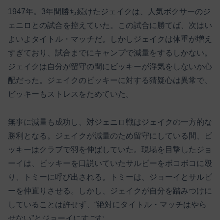
1947年。3年間勝ち続けたジェイクは、人気ボクサーのジ
ェニロとの試合を控えていた。この試合に勝てば、次はい
よいよタイトル・マッチだ。しかしジェイクは体重が増え
すぎており、試合までにキャンプで減量をするしかない。
ジェイクは自分が留守の間にビッキーが浮気をしないか心
配だった。ジェイクのビッキーに対する猜疑心は異常で、
ビッキーもストレスをためていた。
無事に減量も成功し、対ジェニロ戦はジェイクの一方的な
勝利となる。ジェイクが減量のため留守にしている間、ビ
ッキーはクラブで羽を伸ばしていた。現場を目撃したジョ
ーイは、ビッキーを口説いていたサルビーをボコボコに殴
り、トミーに呼び出される。トミーは、ジョーイとサルビ
ーを仲直りさせる。しかし、ジェイクが自分を踏みつけに
していることは許せず、“絶対にタイトル・マッチはやら
せない”とジョーイにすごむ。