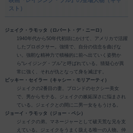
映画『レイジング・ブル』の登場人物（キャ
スト）
ジェイク・ラモッタ（ロバート・デ・ニーロ）
1940年代から50年代初頭にかけて、アメリカで活躍
したプロボクサー。強情で、自分の信念を曲げな
い。強靭な精神力で積極的に前へ出ていく姿勢か
ら“レイジング・ブル”と呼ばれている。猜疑心が異
常に強く、それが仇となって身を滅ぼす。
ビッキー・セイラー（キャシー・モリアーティ）
ジェイクの2番目の妻。ブロンドのセクシー美女
で、男からモテる。ジェイクの嫉妬深さに悩まされ
ている。ジェイクとの間に二男一女をもうける。
ジョーイ・ラモッタ（ジョー・ペシ）
ジェイクの弟。マネージャーとして破天荒な兄を支
えている。ジェイクをうまく扱える唯一の人物。仲