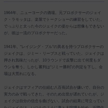
1964年、ニューヨークの酒場。元プロボクサーのジェイ
ク・ラモッタは、楽屋でトークショーの練習をしていた。
でっぷりと太った今のジェイクの姿からは想像もできない
が、彼は一流のプロボクサーだった。
1941年。“レイジング・ブル”の異名を持つプロボクサーの
ジェイクは、ジミー・リーブスと戦っていた。ジェイクは
押され気味だったが、10ラウンドで反撃に出て何度もダ
ウンを奪う。しかし審判は“ジミー勝利”の判定を下し、会
場は大荒れになる。
ジェイクはマフィアの仕組む八百長試合が嫌いで、自分の
実力のみで戦ってきた。そのため出世が遅れていたが、ジ
ェイクは自分の信念を曲げない。試合の結果に苛立ってい
たジェイクは、いつものように妻と大喧嘩を始め、近隣住