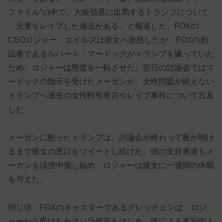
ファイル”の中で、大統領選に出馬するトランプについて
「元妻をレイプした過去がある」と報道した。FOXの
CEOロジャー・エイルズは彼女へ激怒したが、FOXの創
設者であるルパート・マードックがトランプを嫌っていた
ため、ロジャーは態度を一転させた。翌日の討論会ではマ
ードックの指示を受けたメーガンが、女性問題が絶えない
トランプへ過去の女性軽視発言やレイプ事件について言及
した。
メーガンに怒ったトランプは、討論会が終わって夜が明け
るまで彼女の悪口をツイートし続けた。彼の支持者達もメ
ーガンを誹謗中傷し始め、ロジャーは彼女に一週間の休暇
を与えた。
同じ頃、FOXのキャスターであるグレッチェンは、ロジ
ャーから受けたセクハラ被害をはじめ、彼による差別的人