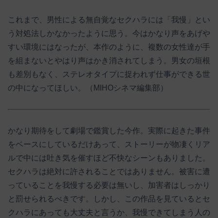
これまで、男性による無自覚なセクハラには「我慢」とい
う対処法しかなかったように思う。今はかなり声をあげや
すい環境にはなったが、本作のように、複数の女性達が手
を組まないとやはり声はかき消されてしまう。男女の垣根
も差別もなく、ステレオタイプに捉われず仕事ができる世
の中になってほしい。（MIHOシネマ編集部）
かなり期待をして劇場で鑑賞した今作。実際に起きた事件
をベースにしているだけあって、ストーリーが物凄くリア
ルで中には吐き気を催すほど不快なシーンもありました。
セクハラは絶対に許されることではありません。被害に遭
っていることを我慢する必要は無いし、加害者はしっかり
と罰せられるべきです。しかし、この作品を見ているとセ
クハラにあっても大丈夫と言うか、我慢できてしまう人の