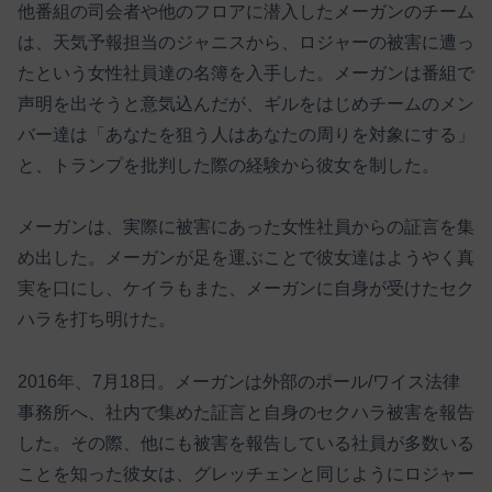
他番組の司会者や他のフロアに潜入したメーガンのチーム
は、天気予報担当のジャニスから、ロジャーの被害に遭っ
たという女性社員達の名簿を入手した。メーガンは番組で
声明を出そうと意気込んだが、ギルをはじめチームのメン
バー達は「あなたを狙う人はあなたの周りを対象にする」
と、トランプを批判した際の経験から彼女を制した。
メーガンは、実際に被害にあった女性社員からの証言を集
め出した。メーガンが足を運ぶことで彼女達はようやく真
実を口にし、ケイラもまた、メーガンに自身が受けたセク
ハラを打ち明けた。
2016年、7月18日。メーガンは外部のポール/ワイス法律
事務所へ、社内で集めた証言と自身のセクハラ被害を報告
した。その際、他にも被害を報告している社員が多数いる
ことを知った彼女は、グレッチェンと同じようにロジャー