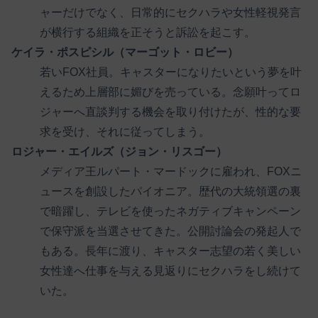
ャーだけでなく、日常的にセクハラや女性軽視発言
が横行する組織を正そうと訴訟を起こす。
ケイラ・ポスピシル（マーゴット・ロビー）
若いFOX社員。キャスターになりたいという夢を叶
えるため上層部に媚びを売っている。念願叶ってロ
ジャーへ直談判する機会を取り付けたが、性的な要
求を受け、それに従ってしまう。
ロジャー・エイルズ（ジョン・リスゴー）
メディア王ルパート・マードックに雇われ、FOXニ
ュースを創設したパイオニア。歴代の大統領選の裏
で暗躍し、テレビを使ったネガティブキャンペーン
で保守派を当選させてきた。公開討論会の発起人で
もある。長年に渡り、キャスター志望の若く美しい
女性達へ仕事を与える見返りにセクハラをし続けて
いた。