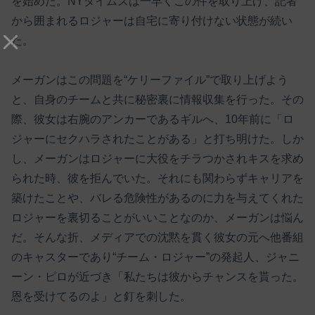
を始めた。NYタイムズは一早くこの件を取り上げ、記者
から囲まれるロジャーは自宅に寄り付けない状態が続い
た。
メーガンはこの問題を“ケリーファイル”で取り上げよう
と、自身のチームと共に秘密裏に情報収集を行った。その
際、彼女は右腕のアンカーであるギルへ、10年前に「ロ
ジャーにセクハラされたことがある」と打ち明けた。しか
し、メーガンはロジャーに大役をチラつかされキスを求め
られた時、彼を拒んでいた。それにも関わらずキャリアを
築けたことや、バレる危険性があるのに力を与えてくれた
ロジャーを裏切ることがいいことなのか、メーガンは悩ん
だ。そんな折、メディアでの沈黙を貫く彼女の元へ他番組
のキャスターであり“チーム・ロジャー”の発起人、ジャニ
ーン・ピロが近づき「私たちは彼からチャンスを貰った。
恩を受けてるのよ」と釘を刺した。