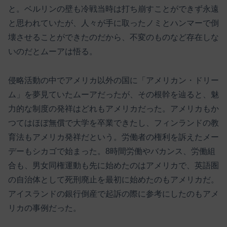
と。ベルリンの壁も冷戦当時は打ち崩すことができず永遠
と思われていたが、人々が手に取ったノミとハンマーで倒
壊させることができたのだから、不変のものなど存在しな
いのだとムーアは悟る。
侵略活動の中でアメリカ以外の国に「アメリカン・ドリー
ム」を夢見ていたムーアだったが、その根幹を辿ると、魅
力的な制度の発祥はどれもアメリカだった。アメリカもか
つてはほぼ無償で大学を卒業できたし、フィンランドの教
育法もアメリカ発祥だという。労働者の権利を訴えたメー
デーもシカゴで始まった。8時間労働やバカンス、労働組
合も、男女同権運動も先に始めたのはアメリカで、英語圏
の自治体として死刑廃止を最初に始めたのもアメリカだ。
アイスランドの銀行倒産で起訴の際に参考にしたのもアメ
リカの事例だった。