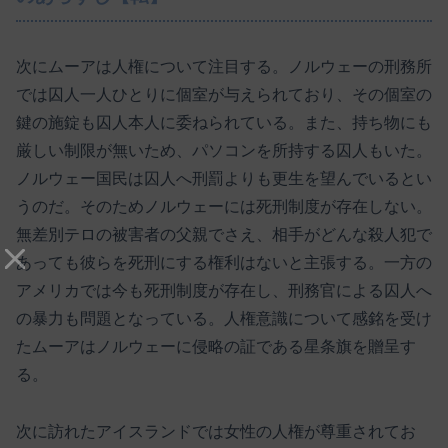
次にムーアは人権について注目する。ノルウェーの刑務所
では囚人一人ひとりに個室が与えられており、その個室の
鍵の施錠も囚人本人に委ねられている。また、持ち物にも
厳しい制限が無いため、パソコンを所持する囚人もいた。
ノルウェー国民は囚人へ刑罰よりも更生を望んでいるとい
うのだ。そのためノルウェーには死刑制度が存在しない。
無差別テロの被害者の父親でさえ、相手がどんな殺人犯で
あっても彼らを死刑にする権利はないと主張する。一方の
アメリカでは今も死刑制度が存在し、刑務官による囚人へ
の暴力も問題となっている。人権意識について感銘を受け
たムーアはノルウェーに侵略の証である星条旗を贈呈す
る。
次に訪れたアイスランドでは女性の人権が尊重されてお