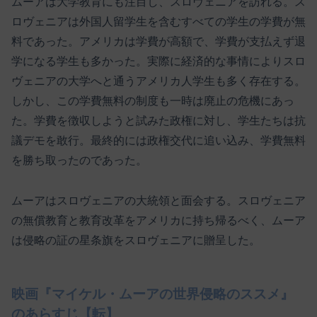
ムーアは大学教育にも注目し、スロヴェニアを訪れる。ス
ロヴェニアは外国人留学生を含むすべての学生の学費が無
料であった。アメリカは学費が高額で、学費が支払えず退
学になる学生も多かった。実際に経済的な事情によりスロ
ヴェニアの大学へと通うアメリカ人学生も多く存在する。
しかし、この学費無料の制度も一時は廃止の危機にあっ
た。学費を徴収しようと試みた政権に対し、学生たちは抗
議デモを敢行。最終的には政権交代に追い込み、学費無料
を勝ち取ったのであった。
ムーアはスロヴェニアの大統領と面会する。スロヴェニア
の無償教育と教育改革をアメリカに持ち帰るべく、ムーア
は侵略の証の星条旗をスロヴェニアに贈呈した。
映画『マイケル・ムーアの世界侵略のススメ』
のあらすじ【転】