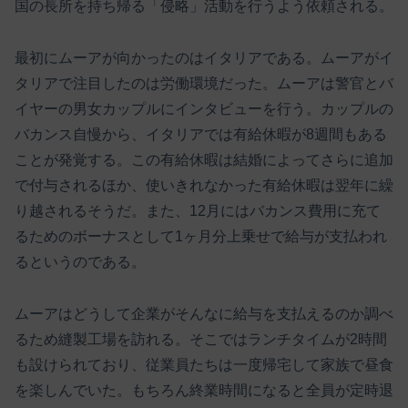
国の長所を持ち帰る「侵略」活動を行うよう依頼される。
最初にムーアが向かったのはイタリアである。ムーアがイ
タリアで注目したのは労働環境だった。ムーアは警官とバ
イヤーの男女カップルにインタビューを行う。カップルの
バカンス自慢から、イタリアでは有給休暇が8週間もある
ことが発覚する。この有給休暇は結婚によってさらに追加
で付与されるほか、使いきれなかった有給休暇は翌年に繰
り越されるそうだ。また、12月にはバカンス費用に充て
るためのボーナスとして1ヶ月分上乗せで給与が支払われ
るというのである。
ムーアはどうして企業がそんなに給与を支払えるのか調べ
るため縫製工場を訪れる。そこではランチタイムが2時間
も設けられており、従業員たちは一度帰宅して家族で昼食
を楽しんでいた。もちろん終業時間になると全員が定時退