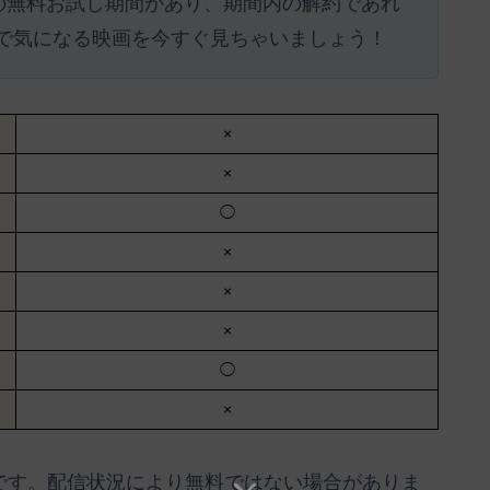
間の無料お試し期間があり、期間内の解約であれ
で気になる映画を今すぐ見ちゃいましょう！
×
×
◯
×
×
×
◯
×
のです。配信状況により無料ではない場合がありま