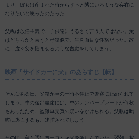
より、彼女は産まれた時からずっと隣にいるような存在に
なりたいと思ったのだった。
父親は放任主義で、子供達にうるさく言う人ではない。薫
はどちらかと言うと母親似で、生真面目な性格だった。故
に、度々父を悩ませるような言動をしてしまう。
映画『サイドカーに犬』のあらすじ【転】
そんなある日、父親が車の一時不停止で警察に止められて
しまう。車の後部座席には、車のナンバープレートが何枚
もあったため、盗難車売買の疑いをかけられる。父親は咄
嗟に逃亡するも、逮捕されてしまう。
その頃、薫と透はヨーコと花火を楽しんでいた。翌朝、釈