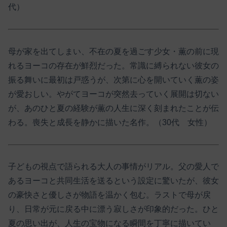
代）
母が家を出てしまい、不在の夏を過ごす少女・薫の前に現
れるヨーコの存在が鮮烈だった。常識に縛られない彼女の
振る舞いに最初は戸惑うが、次第に心を開いていく薫の姿
が愛おしい。やがてヨーコが突然去っていく展開は切ない
が、あのひと夏の経験が薫の人生に深く刻まれたことが伝
わる。喪失と成長を静かに描いた名作。（30代 女性）
子どもの視点で語られる大人の事情がリアル。父の愛人で
あるヨーコと共同生活を送るという設定に驚いたが、彼女
の豪快さと優しさが物語を温かく包む。ラストで母が戻
り、日常が元に戻る中に漂う寂しさが印象的だった。ひと
夏の思い出が、人生の宝物になる瞬間を丁寧に描いてい