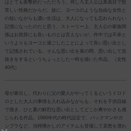
はとても衝撃的だっただろう。何しろ主人公は真面目で堅
苦しい性格だからだ。故に、ヨーコのような自由な女性と
の短いながらも濃い生活は、大人になっても忘れられない
記憶になったのだと思う。ストーリー上、主人公の家族関
係はお世辞にも良いものとは言えないが、作中では不幸と
いうよりもヨーコと過ごしたことによって良い思い出とし
て記憶されている。そんな思い出を束の間、思い出して息
抜きをするというちょっとした一時を描いた作品。（女性
40代）
母が家出し、代わりに父の愛人がやってくるというドロド
ロとした大人の事情を入れ込みながらも、それを子供目線
で描き、ひと夏の鮮烈な思い出としてどこか爽やかさも感
じられる作品。1980年代の時代設定で、パックマンやガ
ンプラなど、当時懐かしのアイテムも登場して哀愁を漂わ