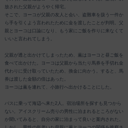
放された父親がようやく帰宅。
そこで、ヨーコが父親の友人と会い、盗難車を扱う一件か
ら手を引くよう言われたために金を渡したことが判明。父
親とヨーコは口論になり、もう家にご飯を作りに来なくて
いいと言われてしまう。
父親が透と出かけてしまったため、薫はヨーコと昼ご飯を
食べて出かけた。ヨーコは父親から当たり馬券を手切れ金
代わりに受け取っていたため、換金に向かう。すると、馬
券は渡した金額の倍はあった。
ヨーコは薫を連れて、小旅行へ出かけることにした。
バスに乗って海辺へ来た2人。宿泊場所を探すも見つから
ない。アイスクリーム売りの男性に泊まれるところがない
か聞いてみると、自分の家に泊まって良いと案内された。
しかし、男性の年老いた母親に薫とヨーコの関係を推察さ