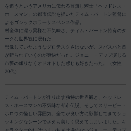
を追うというアメリカに伝わる首無し騎士「ヘッドレス・
ホースマン」の都市伝説を描いたティム・バートン監督に
よるゴシックホラーサスペンス作品。
村全体に漂う異様な不気味さ、ティム・バートン特有のダ
ークな世界観に浸れた。
想像していたようなグロテスクさはないが、スパスパと首
が斬られていくのが爽快だった。ジョニー・デップ演じる
市警の頼りなくオドオドした感じも好きだった。（女性
20代）
ティム・バートンが作り出す独特の世界観と、ヘッドレ
ス・ホースマンの不気味な都市伝説、そしてスリーピー・
ホロウの怪しい雰囲気。全てが良い方に影響してきてショ
ッキングなシーンでさえも美しく思えてしまいました。キ
ャラクター的にはいまいち見せ場のないジョニー・デップ