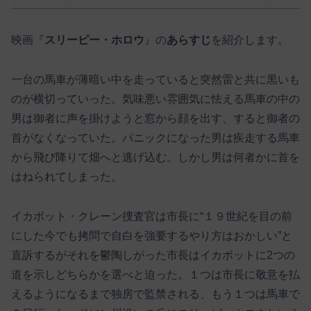
映画『
スリーピー・ホロウ
』の
あらすじ
を紹介します。
一台の馬車が薄暗い中を走っていると突然雷と共に黒いも
のが横切っていった。気味悪い雰囲気に怯える馬車の中の
男は御者に声を掛けようと窓から顔を出す、すると御者の
首がなくなっていた。パニックになった男は疾走する馬車
から飛び降りて畑へと逃げ込む。しかし男は何者かに首を
はねられてしまった。
イカボット・クレーン捜査官は市長に“１９世紀を目の前
にした今でも拷問で自白を強要するやり方はおかしい”と
直訴するがそれを鬱陶しがった市長はイカボットに2つの
道を示しどちらかを選べと迫った。１つは市長に敬意を払
えるようになるまで独房で監禁される、もう１つは馬車で