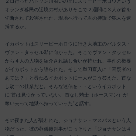
２日行ったハドソン川沿いの丘にスリーピーホロウという
オランダ移民の辺境の村がありそこで２週間に３人が首を
切断されて殺害された、現地へ行って君の持論で犯人を逮
捕するか。
イカボットはスリーピーホロウに行き大地主のバルタス・
ヴァン・タッセル邸に向かった。そこでヴァン・タッセル
から４人の人物を紹介され話し合いが持たれ、事件の概要
がイカボットから語られた。そして単刀直入に「容疑者の
あては？」と尋ねるイカボットに一人がこう答えた、首な
し騎士の仕業だと。そんな迷信を・・というイカボット
に“首は見つかっていない、首なし騎士（ホースマン）が
奪い去って地獄へ持っていった”と話す。
その夜また人が襲われた、ジョナサン・マスバスという人
物だった。彼の葬儀後判事がこっそりと「ジョナサンは４