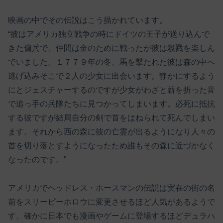
映画の中でその伝説はこう描かれています。
“彼はアメリカ独立戦争の時にドイツの王子が送り込んで
きた傭兵で、仲間は金のために戦ったが彼は殺戮を楽しん
でいました。１７７９年の冬、馬を撃たれた彼は森の中へ
逃げ込みそこで２人の少女に出会います。静かにするよう
にとジェスチャーするのですが少女がわざと薪を折った音
で追っ手の兵隊たちに見つかってしまいます。必死に抵抗
する彼ですが結局自分の剣で首をはねられて死んでしまい
ます。それから西の森に彼の亡霊が出るようになり人々の
首を切り落とすようになったため誰もその森に近づかなく
なったのです。”
アメリカでヘッドレス・ホースマンの伝説は実在の街の名
前をスリーピーホロウに変更させるほど人気があるようで
す。確かに日本でも漫画やゲームに登場するほどデュラハ