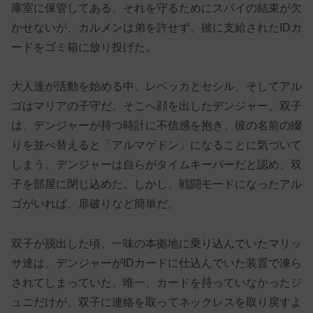
庫室に保管してある。それを守るためにスパイの結束が欠
かせないが、カルメンは弟を許せず、彼に支給されたIDカ
ードをゴミ箱に放り投げた。
大人達が活動を始める中、レベッカとセシル、そしてアル
ゴはマリアの子守だ。そこへ顔を出したデンジャー。双子
は、デンジャーが持つ時計に不信感を抱き、彼の名前の綴
りを並べ替えると「アルマゲドン」になることに気づいて
しまう。デンジャーは自らがタイムキーパーだと認め、双
子を部屋に閉じ込めた。しかし、戦闘モードになったアル
ゴがいれば、扉破りなど簡単だ。
双子が脱出した頃、一味の本拠地に乗り込んでいたマリッ
サ達は、デンジャーがIDカードに仕込んでいた装置で凍ら
されてしまっていた。唯一、カードを持っていなかったジ
ュニだけが、双子に連絡を取ってネックレスを取り戻すよ