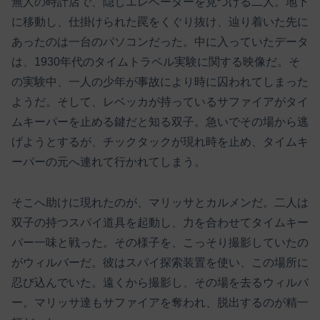
無人の時計店で、隠しエレベーターを見つける二人。地下
に移動し、仕掛けられた罠をくぐり抜け、辿り着いた先に
あったのは一台のパソコンだった。中に入っていたデータ
は、1930年代のタイムトラベル実験に関する映像だ。そ
の実験中、一人の少年が事故により時に囚われてしまった
ようだ。そして、レベッカが持っているサファイアがタイ
ムキーパーを止める鍵だと知る双子。急いでその場から逃
げようとするが、チックタックが現れ時を止め、タイムキ
ーパーの元へ連れて行かれてしまう。
そこへ助けに現れたのが、マリッサとカルメンだ。二人は
双子の持つスパイ道具を起動し、力を合わせてタイムキー
パー一味と戦った。その様子を、こっそり撮影していたの
がウィルバーだ。彼はスパイ探索装置を使い、この場所に
忍び込んでいた。遠くから撮影し、その場を去るウィルバ
ー。マリッサ達もサファイアを奪われ、脱出するのが精一