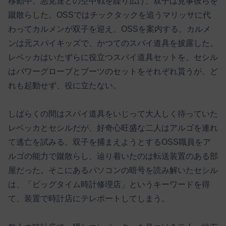
移動中、悪党達との空中戦を繰り広げ、双子は見事彼らを
蹴散らした。OSSではチックタックを追うマリッサに代
わってカルメンが双子を迎え、OSSを案内する。カルメ
ンは元スパイキッズで、かつてのスパイ道具を披露した。
レベッカはいたずらに役立つスパイ道具セットを、セシル
はパワーグローブとブーツのセットをそれぞれ貰うが、ど
れも起動せず、役に立たない。
しばらくの間はスパイ道具をいじって大人しく待っていた
レベッカとセシルだが、好奇心旺盛な二人はアルゴを連れ
て逃亡を試みる。双子を捕まえようとするOSS職員をア
ルゴの能力で蹴散らし、辿り着いたのは転送装置のある部
屋だった。そこにあるパソコンの暗号を読み解いたセシル
は、「ビッグタイム時計修理店」というキーワードを得
て、装置で時計店にテレポートしてしまう。