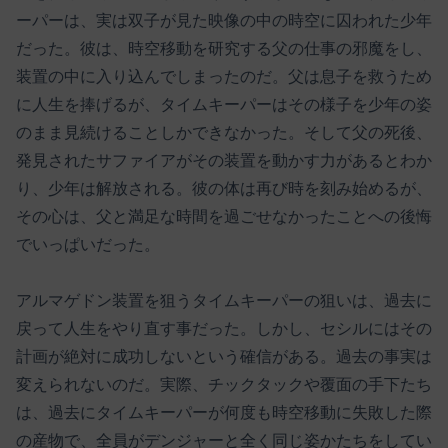
ーパーは、実は双子が見た映像の中の時空に囚われた少年
だった。彼は、時空移動を研究する父の仕事の邪魔をし、
装置の中に入り込んでしまったのだ。父は息子を救うため
に人生を捧げるが、タイムキーパーはその様子を少年の姿
のまま見続けることしかできなかった。そして父の死後、
発見されたサファイアがその装置を動かす力があるとわか
り、少年は解放される。彼の体は再び時を刻み始めるが、
その心は、父と満足な時間を過ごせなかったことへの後悔
でいっぱいだった。
アルマゲドン装置を狙うタイムキーパーの狙いは、過去に
戻って人生をやり直す事だった。しかし、セシルにはその
計画が絶対に成功しないという確信がある。過去の事実は
変えられないのだ。実際、チックタックや覆面の手下たち
は、過去にタイムキーパーが何度も時空移動に失敗した際
の産物で、全員がデンジャーと全く同じ姿かたちをしてい