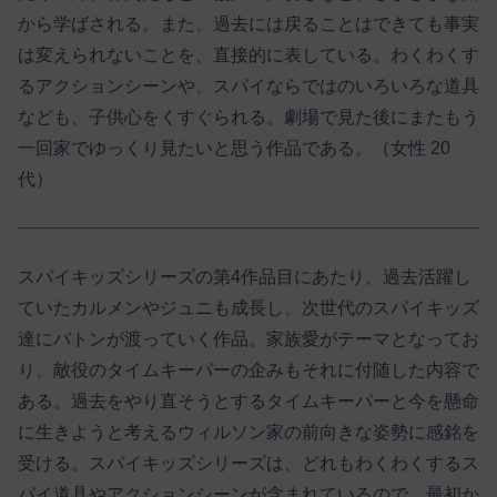
から学ばされる。また、過去には戻ることはできても事実
は変えられないことを、直接的に表している。わくわくす
るアクションシーンや、スパイならではのいろいろな道具
なども、子供心をくすぐられる。劇場で見た後にまたもう
一回家でゆっくり見たいと思う作品である。（女性 20
代）
スパイキッズシリーズの第4作品目にあたり、過去活躍し
ていたカルメンやジュニも成長し、次世代のスパイキッズ
達にバトンが渡っていく作品。家族愛がテーマとなってお
り、敵役のタイムキーパーの企みもそれに付随した内容で
ある。過去をやり直そうとするタイムキーパーと今を懸命
に生きようと考えるウィルソン家の前向きな姿勢に感銘を
受ける。スパイキッズシリーズは、どれもわくわくするス
パイ道具やアクションシーンが含まれているので、最初か