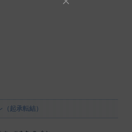
レ（起承転結）