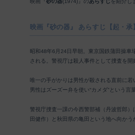
映画『
砂の器
(1974)』の
あらすじ
を紹介し
映画『砂の器』 あらすじ【起・承
昭和48年6月24日早朝。東京国鉄蒲田操
される。警視庁は殺人事件として捜査を開
唯一の手がかりは男性が殺される直前に若
男性はズーズー弁を使い“カメダ”という言
警視庁捜査一課の今西警部補（丹波哲郎）は
田健作）と秋田県の亀田という地へ向かう