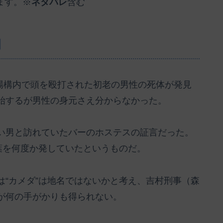
ます。※
ネタバレ
含む
】
車場構内で頭を殴打された初老の男性の死体が発見
始するが男性の身元さえ分からなかった。
い男と訪れていたバーのホステスの証言だった。
葉を何度か発していたというものだ。
“カメダ”は地名ではないかと考え、吉村刑事（森
が何の手がかりも得られない。