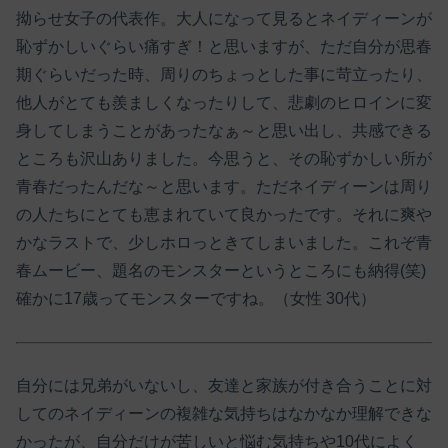
拗らせ女子の代表作。大人になって見るとネイディーンが
恥ずかしいぐらい痛すぎ！と思いますが、ただ自分が思春
期ぐらいだった時、周りのちょっとした事に苛立ったり、
他人がとても羨ましくなったりして、悲劇のヒロインに変
身してしまうことがあったなぁ～と思い出し、共感できる
ところも沢山ありました。今思うと、その恥ずかしい所が
青春だったんだな～と思います。ただネイディーンは周り
の人たちにとても恵まれていて良かったです。それに爽や
かなラストで、少しホロっときてしまいました。これぞ青
春ムービー、題名のモンスターというところにも納得(笑)
確かに17歳ってモンスターですね。（女性 30代）
自分には兄弟がいないし、友達と家族が付き合うことに対
してのネイディーンの複雑な気持ちはなかなか理解できな
かったが、自分だけが苦しいと悩む気持ちや10代によく