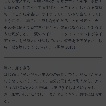
こじらせ女子高生の痛い学校生活がテーマの本作。学校生
活特有の、他のイケてる生徒と比べてもどかしくなる気持
ち。そこから家族にイライラしてしまいやつ当たりしてし
まう気持ち。非常に共感しながら見ることが出来た。今、
不必要に悩んでる学生が見たら、励みになる部分もあるよ
うな気がする。主演のヘイリー・スタインフェルドがネイ
ディーンを等身大に好演していた。特徴ある声がまたこじ
らせ感を増しててよかった。（男性 20代）
痛い。痛すぎる。
はじめは半笑いだった主人公の言動。でも、だんだん笑え
なくなっていく。だって、自分と同じだと思うから。アメ
リカの17歳の少女の行動に共感できてしまう恥ずかし
さ。恥ずかしいんだけど、また笑えてきて、最後には涙す
る。