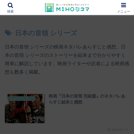
12000作品を紹介！あなたの映画図書館『MIHOシネマ』
検索
メニュー
日本の首領 シリーズ
日本の首領 シリーズの映画ネタバレあらすじと感想。日
本の首領 シリーズのストーリーを結末まで分かりやすく
簡単に解説しています。映画ライターや読者による映画感
想も数多く掲載。
映画『日本の首領 完結篇』のネタバレあ
ヒューマンドラマ映画
らすじ結末と感想
2018.06.13