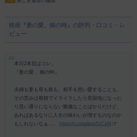
美しき運命の傷痕
詳細
映画『妻の愛、娘の時』の評判・口コミ・レ
ビュー
本日2本目はコレ。
『妻の愛 、娘の時』
夫婦も妻も母も娘も、相手を想い愛することも、
その営みは複雑でイライラしたり意固地になった
り思い通りにならない難儀なことばかりだけど、
あればあるなりに人生の味わいが増すものなのか
もしれないなぁ…。
https://t.co/adbxo51CeN