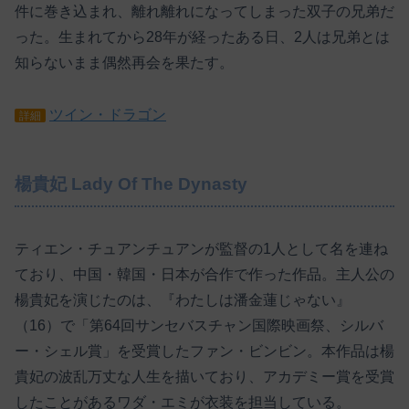
件に巻き込まれ、離れ離れになってしまった双子の兄弟だ
った。生まれてから28年が経ったある日、2人は兄弟とは
知らないまま偶然再会を果たす。
ツイン・ドラゴン
詳細
楊貴妃 Lady Of The Dynasty
ティエン・チュアンチュアンが監督の1人として名を連ね
ており、中国・韓国・日本が合作で作った作品。主人公の
楊貴妃を演じたのは、『わたしは潘金蓮じゃない』
（16）で「第64回サンセバスチャン国際映画祭、シルバ
ー・シェル賞」を受賞したファン・ビンビン。本作品は楊
貴妃の波乱万丈な人生を描いており、アカデミー賞を受賞
したことがあるワダ・エミが衣装を担当している。