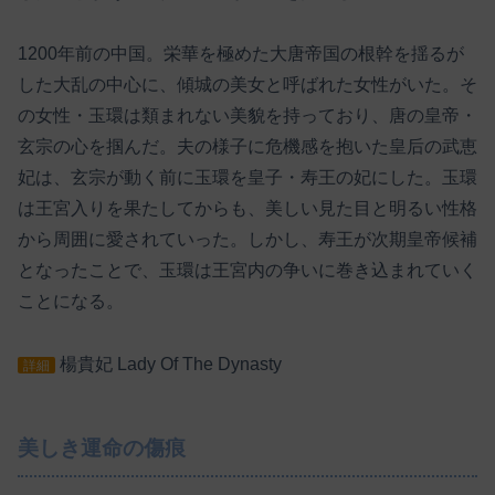
1200年前の中国。栄華を極めた大唐帝国の根幹を揺るが
した大乱の中心に、傾城の美女と呼ばれた女性がいた。そ
の女性・玉環は類まれない美貌を持っており、唐の皇帝・
玄宗の心を掴んだ。夫の様子に危機感を抱いた皇后の武恵
妃は、玄宗が動く前に玉環を皇子・寿王の妃にした。玉環
は王宮入りを果たしてからも、美しい見た目と明るい性格
から周囲に愛されていった。しかし、寿王が次期皇帝候補
となったことで、玉環は王宮内の争いに巻き込まれていく
ことになる。
楊貴妃 Lady Of The Dynasty
詳細
美しき運命の傷痕